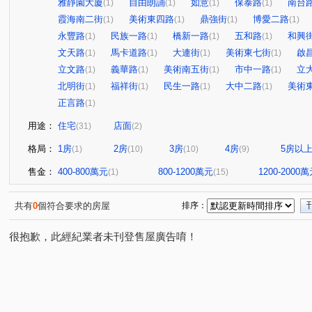
雅靜園大廈
自由朗誦
如意
保泰路
南台
(1)
(1)
(1)
(1)
霞海南二街
美術東四路
鼎強街
博愛二路
(1)
(1)
(1)
(1)
永豐路
民族一路
橋新一路
五和路
和興
(1)
(1)
(1)
(1)
文天路
馬卡道路
大連街
美術東七街
啟
(1)
(1)
(1)
(1)
立文路
義華路
美術南五街
市中一路
立
(1)
(1)
(1)
(1)
北明街
福祥街
民生一路
大中二路
美術
(1)
(1)
(1)
(1)
正言路
(1)
用途：
住宅
店面
(31)
(2)
格局：
1房
2房
3房
4房
5房以
(1)
(10)
(10)
(9)
售金：
400-800萬元
800-1200萬元
1200-2000
(1)
(15)
共有
0
個符合要求的房屋
排序：
很抱歉，此經紀業者未刊登售屋廣告唷！