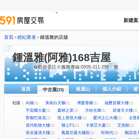
新建案
首頁
經紀業者
鍾溫雅的店舖
>
>
鍾溫雅(阿雅)168吉屋
✿歡迎委託※服務專線:0935-311-298ㄚ雅
首頁
租屋
個人介紹
留
中古屋
(1)
(33)
社區：
向陽
美術白天鵝
博愛香榭
福懋首耀大樓
(1)
(1)
(1)
(1)
宇宙國大廈
森林之星
月桂光廊
碧連天大樓
(1)
(1)
(1)
(1)
郡都巴洛克
恆上君悅大樓
愛河之心大樓
太普
(1)
(1)
(1)
當代歌德大樓
聯上F1
卡第亞大廈
艾美館
(1)
(1)
(1)
(1)
長谷蓮清大樓
鳳凰甘露大樓區
旺時代
鄰語堂
(1)
(1)
(1)