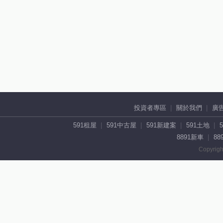
投資者專區
關於我們
廣
591租屋
591中古屋
591新建案
591土地
8891新車
88
Copyrigh