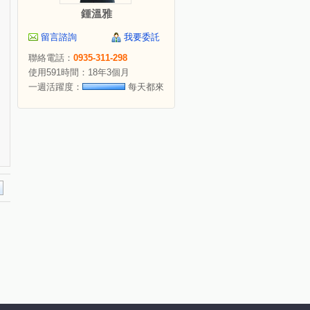
鍾溫雅
留言諮詢
我要委託
聯絡電話：
0935-311-298
使用591時間：18年3個月
一週活躍度：
每天都來