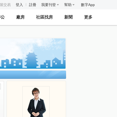
房屋交易
登入
註冊
我要刊登
幫助
數字App
辦公
廠房
社區找房
新聞
更多