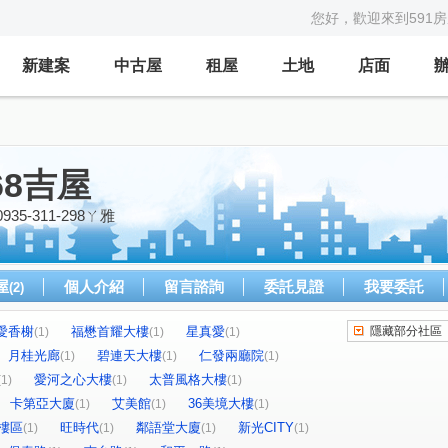
您好，歡迎來到591
新建案
中古屋
租屋
土地
店面
68吉屋
5-311-298ㄚ雅
屋
個人介紹
留言諮詢
委託見證
我要委託
(2)
愛香榭
福懋首耀大樓
星真愛
隱藏部分社區
(1)
(1)
(1)
月桂光廊
碧連天大樓
仁發兩廳院
(1)
(1)
(1)
愛河之心大樓
太普風格大樓
(1)
(1)
(1)
卡第亞大廈
艾美館
36美境大樓
(1)
(1)
(1)
樓區
旺時代
鄰語堂大廈
新光CITY
(1)
(1)
(1)
(1)