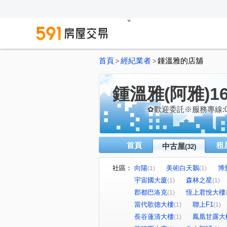
首頁
經紀業者
鍾溫雅的店舖
>
>
鍾溫雅(阿雅)1
✿歡迎委託※服務專線:093
首頁
租
中古屋
(32)
社區：
向陽
美術白天鵝
博
(1)
(1)
宇宙國大廈
森林之星
(1)
(1)
郡都巴洛克
恆上君悅大樓
(1)
當代歌德大樓
聯上F1
(1)
(1)
長谷蓮清大樓
鳳凰甘露大
(1)