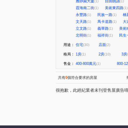
雅靜園大廈
自由朗誦
(1)
(1)
霞海南二街
美術東四路
(1)
(1)
永豐路
民族一路
橋
(1)
(1)
文天路
馬卡道路
大
(1)
(1)
立文路
義華路
美術
(1)
(1)
北明街
福祥街
民生
(1)
(1)
用途：
住宅
店面
(30)
(2)
格局：
1房
2房
3房
(1)
(10)
售金：
400-800萬元
800-
(1)
共有
0
個符合要求的房屋
很抱歉，此經紀業者未刊登售屋廣告