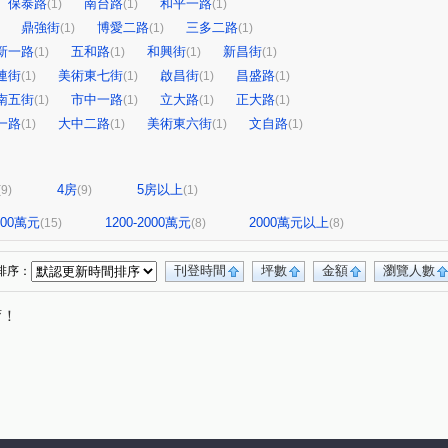
保泰路
南台路
和平一路
(1)
(1)
(1)
鼎強街
博愛二路
三多二路
(1)
(1)
(1)
新一路
五和路
和興街
新昌街
(1)
(1)
(1)
(1)
連街
美術東七街
啟昌街
昌盛路
(1)
(1)
(1)
(1)
南五街
市中一路
立大路
正大路
(1)
(1)
(1)
(1)
一路
大中二路
美術東六街
文自路
(1)
(1)
(1)
(1)
4房
5房以上
(9)
(9)
(1)
1200萬元
1200-2000萬元
2000萬元以上
(15)
(8)
(8)
刊登時間
坪數
金額
瀏覽人數
排序：
唷！