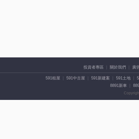
投資者專區
關於我們
廣
591租屋
591中古屋
591新建案
591土地
8891新車
88
Copyrigh