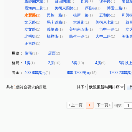
雅靜園大廈
自由朗誦
如意
保泰路
南台
(1)
(1)
(1)
(1)
霞海南二街
美術東四路
鼎強街
博愛二路
(1)
(1)
(1)
(1)
永豐路
(1)
民族一路
橋新一路
五和路
和興
(1)
(1)
(1)
文天路
馬卡道路
大連街
美術東七街
啟
(1)
(1)
(1)
(1)
立文路
義華路
美術南五街
市中一路
立
(1)
(1)
(1)
(1)
北明街
福祥街
民生一路
大中二路
美術
(1)
(1)
(1)
(1)
正言路
(1)
用途：
住宅
店面
(31)
(2)
格局：
1房
2房
3房
4房
5房以
(1)
(10)
(10)
(9)
售金：
400-800萬元
800-1200萬元
1200-2000
(1)
(15)
共有
1
個符合要求的房屋
排序：
上一頁
1
下一頁
到第