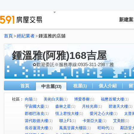
新建案
首頁
經紀業者
鍾溫雅的店舖
>
>
鍾溫雅(阿雅)168吉屋
✿歡迎委託※服務專線:0935-311-298ㄚ雅
首頁
租屋
個人介紹
留
中古屋
(1)
(33)
社區：
向陽
美術白天鵝
博愛香榭
福懋首耀大樓
(1)
(1)
(1)
(1)
宇宙國大廈
森林之星
月桂光廊
碧連天大樓
(1)
(1)
(1)
(1)
郡都巴洛克
恆上君悅大樓
愛河之心大樓
太普
(1)
(1)
(1)
當代歌德大樓
聯上F1
卡第亞大廈
艾美館
(1)
(1)
(1)
(1)
長谷蓮清大樓
鳳凰甘露大樓區
旺時代
鄰語堂
(1)
(1)
(1)