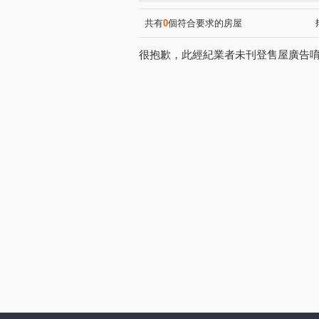
精銳博
寶輝世紀莊園/寶輝V
(1)
登陽林映道
國聚花園御所
(1)
共有
0
個符合要求的房屋
創研逸品
遠雄文心匯
(1)
(1)
很抱歉，此經紀業者未刊登售屋廣告
由鉅三希
豐邑G TOWER
(1)
(
彩虹新世界
打里摺楓樹四
(1)
國家1號院
聚合發經典
(1)
(1)
亞昕一沐
華太怡然居一期
(1)
敘山行路
中平路
敦
(1)
(1)
忠明南路
文心南七路
(1)
(1)
市政北一路
華美西街二段
(3)
文山六街
福科一街
(1)
(3)
台灣大道三段
上墩路
(7)
(1)
龍富十六街
益昌六街
(1)
(2)
五權路
環中路三段
(1)
(1)
福科路
高鐵路二段
(2)
(1)
旱溪西路三段
黎明路
(1)
(1)
台灣大道二段
河南路四段
(1)
楓樹六街
館前路
光
(1)
(1)
西屯路二段
上石路
(1)
(2)