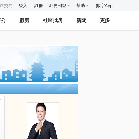
房屋交易
登入
註冊
我要刊登
幫助
數字App
辦公
廠房
社區找房
新聞
更多