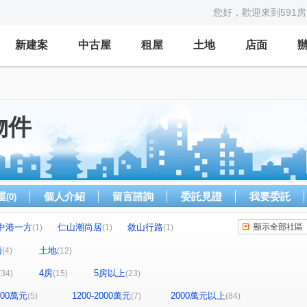
您好，歡迎來到591
新建案
中古屋
租屋
土地
店面
物件
屋
個人介紹
留言諮詢
委託見證
我要委託
(0)
中港一方
仁山潮尚居
敘山行路
顯示全部社區
(1)
(1)
(1)
仁山山之道
市政愛悅
寓上福星
(1)
(1)
(1)
面
土地
(4)
(12)
雙橡園2925
謙謙太子
中港層峰
(2)
(2)
(1)
4房
5房以上
(34)
(15)
(23)
東方大千
惠宇一森青
赫里翁臻愛
(1)
(2)
(1)
鄉林皇居
赫里翁傳奇
獨立森林
(1)
(1)
(1)
1200萬元
1200-2000萬元
2000萬元以上
(5)
(7)
(84)