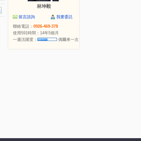
林坤毅
留言諮詢
我要委託
聯絡電話：
0926-469-378
使用591時間：14年5個月
一週活躍度：
偶爾來一次