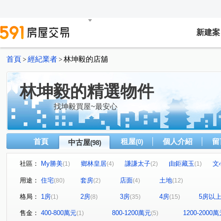
新建案
首頁
經紀業者
林坤毅的店舖
>
>
林坤毅的精選物件
找坤毅買屋~最安心
首頁
租屋
個人介紹
留
中古屋
(0)
(98)
社區：
My勝美
鄉林皇居
謙謙太子
由鉅藏玉
文
(1)
(4)
(2)
(1)
仁山潮尚居
敘山行路
大城雲杉
由鉅大謙
(1)
(1)
(3)
(2)
用途：
住宅
套房
店面
土地
(80)
(2)
(4)
(12)
市政愛悅
寓上福星
櫻花科博之櫻
雙橡園2925
(1)
(1)
(1)
(
格局：
1房
2房
3房
4房
5房以
(1)
(8)
(35)
(15)
親家雲硯
富宇世界之匯
東方大千
惠宇一森青
(1)
(1)
(1)
(
聯悦臻
精銳海德一號
鄉林皇居
赫里翁傳奇
(1)
(2)
(1)
(1)
售金：
400-800萬元
800-1200萬元
1200-2000
(1)
(5)