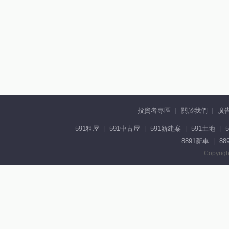
投資者專區
關於我們
廣
591租屋
591中古屋
591新建案
591土地
8891新車
88
Copyrigh