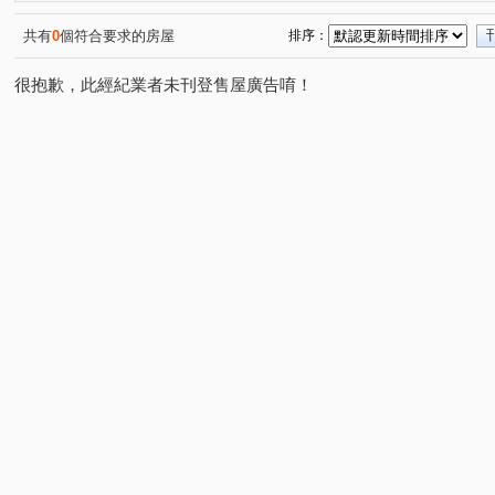
精銳博
寶輝世紀莊園/寶輝VILLAGE2
夢幻誠
(1)
(2)
(1)
登陽林映道
國聚花園御所
寶輝SKY TOWER
(1)
(1)
(1)
共有
0
個符合要求的房屋
排序：
創研逸品
遠雄文心匯
國雄領域
東方博舍
(1)
(1)
(1)
(1)
很抱歉，此經紀業者未刊登售屋廣告唷！
由鉅三希
豐邑G TOWER
富邦天空樹
喬立圓
(1)
(1)
(1)
彩虹新世界
打里摺楓樹四季
勤美之森
惠宇青
(1)
(1)
(1)
國家1號院
聚合發經典
熊貓天下
勇建光翼
(1)
(1)
(1)
(2)
亞昕一沐
華太怡然居一期
余泰然
佳福i幸福
(1)
(1)
(1)
(1)
敘山行路
中平路
敦和段
鑫港尾段
福星
(1)
(1)
(1)
(2)
忠明南路
文心南七路
太原路二段
逢甲路
(1)
(1)
(1)
(1)
青海路二段
台灣大道三段
上安路
市政北一路
(1)
(7)
(3)
(
向心路
臺灣大道三段
黎明路三段
文山六街
(1)
(3)
(2)
(1)
市政北七路
市政北五路
同志巷
上墩路
(2)
(1)
(1)
(1)
仁平街
市政路
龍富十六街
益昌六街
環
(2)
(5)
(1)
(2)
大仁路二段
惠文路
五權路
環中路三段
(1)
(2)
(1)
(1)
中清路三段
龍富十路
福科路
高鐵路二段
(1)
(1)
(2)
(1)
忠孝路
向上路三段
旱溪西路三段
黎明路
(1)
(1)
(1)
(1)
豐偉路
五權西六街
台灣大道二段
河南路四段
(1)
(1)
(1)
(
五權西路一段
新興路
楓樹六街
館前路
(1)
(1)
(1)
(1)
文心南五路三段
西屯路一段
西屯路二段
上石
(1)
(1)
(1)