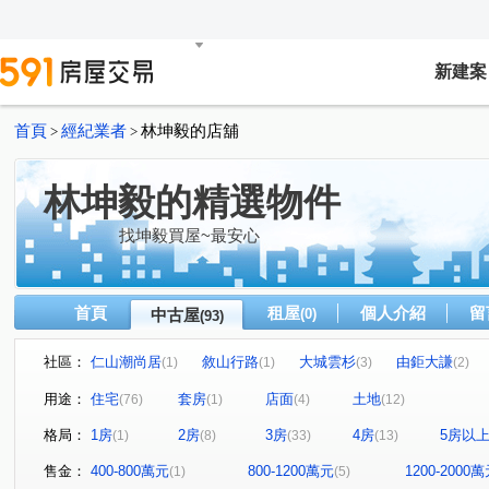
新建案
首頁
經紀業者
林坤毅的店舖
>
>
林坤毅的精選物件
找坤毅買屋~最安心
首頁
租屋
個人介紹
留
中古屋
(0)
(93)
社區：
仁山潮尚居
敘山行路
大城雲杉
由鉅大謙
(1)
(1)
(3)
(2)
市政愛悅
寓上福星
鄉林皇居
櫻花科博之櫻
(1)
(1)
(4)
(1)
用途：
住宅
套房
店面
土地
(76)
(1)
(4)
(12)
謙謙太子
中港層峰
親家雲硯
富宇世界之匯
(2)
(1)
(1)
(1)
格局：
1房
2房
3房
4房
5房以
(1)
(8)
(33)
(13)
惠宇一森青
赫里翁臻愛
聯悦臻
精銳海德一號
(2)
(1)
(1)
(
赫里翁傳奇
獨立森林
精銳博
寶輝世紀莊園/寶輝
(1)
(1)
(1)
售金：
400-800萬元
800-1200萬元
1200-2000
(1)
(5)