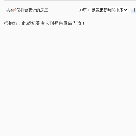
夢幻誠
勇建藝術館
登陽林映道
國聚花園御所
(1)
(1)
(1)
(
寶輝SKY TOWER
元城生生
創研逸品
遠雄文
(1)
(1)
(1)
共有
0
個符合要求的房屋
排序：
東方博舍
全友敦南
由鉅三希
豐邑G TOWER
(1)
(1)
(1)
(1
很抱歉，此經紀業者未刊登售屋廣告唷！
喬立圓容
逢甲翰林園
彩虹新世界
打里摺楓樹
(1)
(1)
(1)
惠宇青山清
順天上環滙
國家1號院
聚合發經典
(1)
(1)
(1)
勇建光翼
海銘琢院
亞昕一沐
華太怡然居一期
(2)
(1)
(1)
(
佳福i幸福
立彩璞悅
敘山行路
中平路
敦
(1)
(1)
(1)
(1)
福星路
洲際段
忠明南路
文心南七路
太
(1)
(1)
(1)
(1)
西屯段
黎明路三段
文山六街
福科一街
(1)
(2)
(1)
(3)
市政北五路
同志巷
台灣大道三段
上墩路
(1)
(1)
(7)
(1)
市政北一路
仁平街
上安路
市政路
龍富
(2)
(2)
(3)
(5)
環中路二段
大仁路二段
惠文路
五權路
(1)
(1)
(2)
(1)
環中路三段
中清路二段
中清路三段
龍富十路
(1)
(1)
(1)
(
高鐵路二段
至善路
敦富路
忠孝路
向上
(1)
(1)
(1)
(1)
旱溪西路三段
黎明路
漢翔東路
豐偉路
(1)
(1)
(1)
(1)
台灣大道二段
河南路四段
五權西路二段
五權
(1)
(1)
(2)
楓樹六街
館前路
光復路
文心南五路三段
(1)
(1)
(1)
(1)
西屯路二段
上石路
敦化三街
豐樂五街
(1)
(2)
(1)
(1)
河南路三段
柳川西路四段
龍富十三街
三榮三
(1)
(1)
(1)