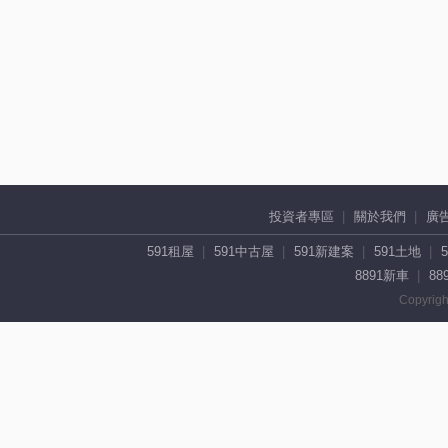
投資者專區
關於我們
廣
591租屋
591中古屋
591新建案
591土地
8891新車
88
Copyrigh