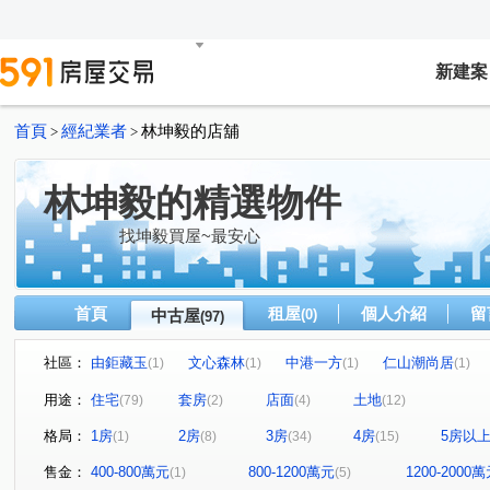
新建案
首頁
經紀業者
林坤毅的店舖
>
>
林坤毅的精選物件
找坤毅買屋~最安心
首頁
租屋
個人介紹
留
中古屋
(0)
(97)
社區：
由鉅藏玉
文心森林
中港一方
仁山潮尚居
(1)
(1)
(1)
(1)
大城雲杉
由鉅大謙
仁山山之道
市政愛悅
(3)
(2)
(1)
(1)
用途：
住宅
套房
店面
土地
(79)
(2)
(4)
(12)
鄉林皇居
櫻花科博之櫻
雙橡園2925
謙謙太子
(4)
(1)
(2)
(
格局：
1房
2房
3房
4房
5房以
(1)
(8)
(34)
(15)
親家雲硯
富宇世界之匯
東方大千
惠宇一森青
(1)
(1)
(1)
(
聯悦臻
精銳海德一號
鄉林皇居
赫里翁傳奇
(1)
(2)
(1)
(1)
售金：
400-800萬元
800-1200萬元
1200-2000
(1)
(5)