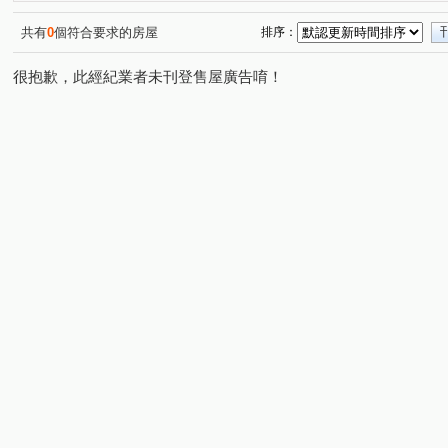
精銳博
寶輝世紀莊園/寶輝VILLAGE2
夢幻誠
(1)
(2)
(1)
登陽林映道
國聚花園御所
寶輝SKY TOWER
(1)
(1)
(1)
共有
0
個符合要求的房屋
排序：
創研逸品
遠雄文心匯
國雄領域
東方博舍
(1)
(1)
(1)
(1)
很抱歉，此經紀業者未刊登售屋廣告唷！
由鉅三希
豐邑G TOWER
富邦天空樹
喬立圓
(1)
(1)
(1)
彩虹新世界
打里摺楓樹四季
勤美之森
惠宇青
(1)
(1)
(1)
國家1號院
聚合發經典
熊貓天下
勇建光翼
(1)
(1)
(1)
(2)
亞昕一沐
華太怡然居一期
余泰然
佳福i幸福
(1)
(1)
(1)
(1)
敘山行路
中平路
敦和段
鑫港尾段
福星
(1)
(1)
(1)
(2)
忠明南路
文心南七路
太原路二段
逢甲路
(1)
(1)
(1)
(1)
市政北一路
華美西街二段
向心路
臺灣大道三
(3)
(1)
(1)
文山六街
福科一街
市政北七路
市政北五路
(1)
(3)
(2)
(1)
台灣大道三段
上墩路
西屯路一段
仁平街
(7)
(1)
(1)
(2)
龍富十六街
益昌六街
環中路二段
大仁路二段
(1)
(2)
(1)
(
五權路
環中路三段
中清路二段
中清路三段
(1)
(1)
(1)
(1)
福科路
高鐵路二段
至善路
敦富路
忠孝
(2)
(1)
(1)
(1)
旱溪西路三段
黎明路
漢翔東路
豐偉路
(1)
(1)
(1)
(1)
台灣大道二段
河南路四段
五權西路二段
五權
(1)
(1)
(2)
楓樹六街
館前路
光復路
文心南五路三段
(1)
(1)
(1)
(1)
西屯路二段
上石路
敦化三街
豐樂五街
(1)
(2)
(1)
(1)