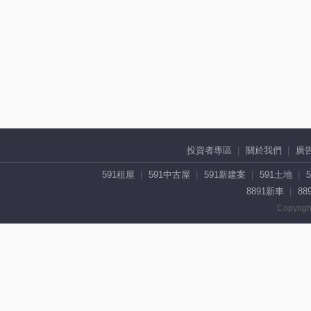
投資者專區
關於我們
廣
591租屋
591中古屋
591新建案
591土地
8891新車
88
Copyrigh