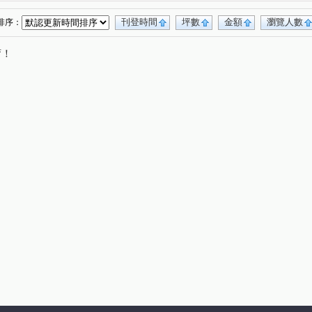
ILLAGE2
夢幻誠
勇建藝術館
(2)
(1)
(1)
寶輝SKY TOWER
元城生生
(1)
(1)
(1)
刊登時間
坪數
金額
瀏覽人數
排序：
國雄領域
東方博舍
全友敦南
(1)
(1)
(1)
唷！
富邦天空樹
喬立圓容
逢甲翰林園
1)
(1)
(1)
(1)
季
勤美之森
惠宇青山清
順天上環滙
(1)
(1)
(1)
(1)
熊貓天下
勇建光翼
海銘琢院
(1)
(2)
(1)
余泰然
佳福i幸福
立彩璞悅
(1)
(1)
(1)
(1)
和段
鑫港尾段
福星路
洲際段
(1)
(2)
(1)
(1)
太原路二段
逢甲路
西屯段
(1)
(1)
(1)
向心路
臺灣大道三段
黎明路三段
(1)
(1)
(3)
(2)
市政北七路
市政北五路
同志巷
(2)
(1)
(1)
西屯路一段
仁平街
上安路
市政路
(1)
(2)
(3)
(5)
環中路二段
大仁路二段
惠文路
(1)
(1)
(2)
中清路二段
中清路三段
龍富十路
(1)
(1)
(1)
至善路
敦富路
忠孝路
向上路三段
(1)
(1)
(1)
(1)
漢翔東路
豐偉路
五權西六街
(1)
(1)
(1)
五權西路二段
五權西路一段
新興路
(1)
(2)
(1)
(1)
復路
文心南五路三段
西屯路一段
(1)
(1)
(1)
敦化三街
豐樂五街
大墩路
(1)
(1)
(1)