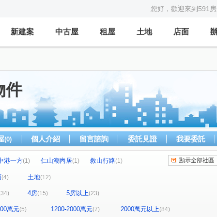
您好，歡迎來到591
新建案
中古屋
租屋
土地
店面
物件
屋
個人介紹
留言諮詢
委託見證
我要委託
(0)
中港一方
仁山潮尚居
敘山行路
顯示全部社區
(1)
(1)
(1)
仁山山之道
市政愛悅
寓上福星
(1)
(1)
(1)
面
土地
(4)
(12)
雙橡園2925
謙謙太子
中港層峰
(2)
(2)
(1)
4房
5房以上
(34)
(15)
(23)
東方大千
惠宇一森青
赫里翁臻愛
(1)
(2)
(1)
鄉林皇居
赫里翁傳奇
獨立森林
(1)
(1)
(1)
1200萬元
1200-2000萬元
2000萬元以上
(5)
(7)
(84)