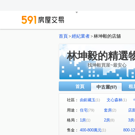
首頁
經紀業者
林坤毅的店舖
>
>
林坤毅的精選
找坤毅買屋~最安心
首頁
租
中古屋
(97)
社區：
由鉅藏玉
文心森林
(1)
(1)
大城雲杉
由鉅大謙
(3)
(2)
用途：
住宅
套房
店
(79)
(2)
鄉林皇居
櫻花科博之櫻
(4)
(1)
格局：
1房
2房
3房
(1)
(8)
親家雲硯
富宇世界之匯
(1)
(1)
聯悦臻
精銳海德一號
(1)
(2)
售金：
400-800萬元
800-
(1)