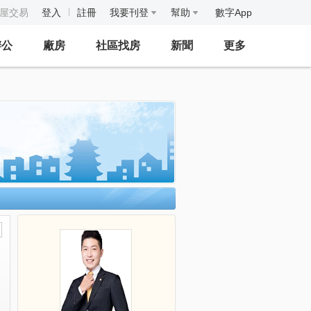
房屋交易
登入
註冊
我要刊登
幫助
數字App
辦公
廠房
社區找房
新聞
更多