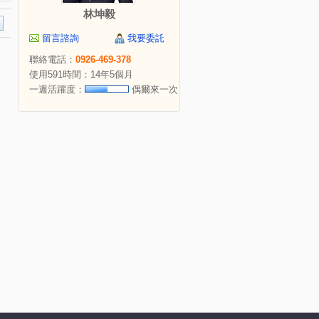
林坤毅
留言諮詢
我要委託
聯絡電話：
0926-469-378
使用591時間：14年5個月
一週活躍度：
偶爾來一次