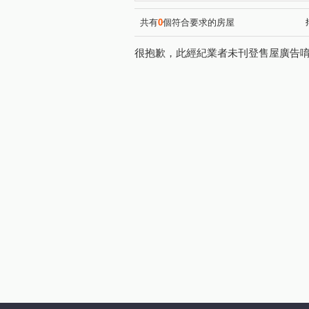
精銳博
寶輝世紀莊園/寶輝V
(1)
登陽林映道
國聚花園御所
(1)
共有
0
個符合要求的房屋
創研逸品
遠雄文心匯
(1)
(1)
很抱歉，此經紀業者未刊登售屋廣告
由鉅三希
豐邑G TOWER
(1)
(
彩虹新世界
打里摺楓樹四
(1)
國家1號院
聚合發經典
(1)
(1)
亞昕一沐
華太怡然居一期
(1)
敘山行路
中平路
敦
(1)
(1)
忠明南路
文心南七路
(1)
(1)
市政北一路
華美西街二段
(3)
文山六街
福科一街
(1)
(3)
台灣大道三段
上墩路
(7)
(1)
龍富十六街
益昌六街
(1)
(2)
五權路
環中路三段
(1)
(1)
福科路
高鐵路二段
(2)
(1)
旱溪西路三段
黎明路
(1)
(1)
台灣大道二段
河南路四段
(1)
楓樹六街
館前路
光
(1)
(1)
西屯路二段
上石路
(1)
(2)