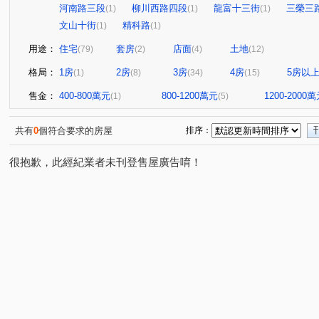
河南路三段
柳川西路四段
龍富十三街
三榮三
(1)
(1)
(1)
文山十街
精科路
(1)
(1)
用途：
住宅
套房
店面
土地
(79)
(2)
(4)
(12)
格局：
1房
2房
3房
4房
5房以
(1)
(8)
(34)
(15)
售金：
400-800萬元
800-1200萬元
1200-2000
(1)
(5)
共有
0
個符合要求的房屋
排序：
很抱歉，此經紀業者未刊登售屋廣告唷！