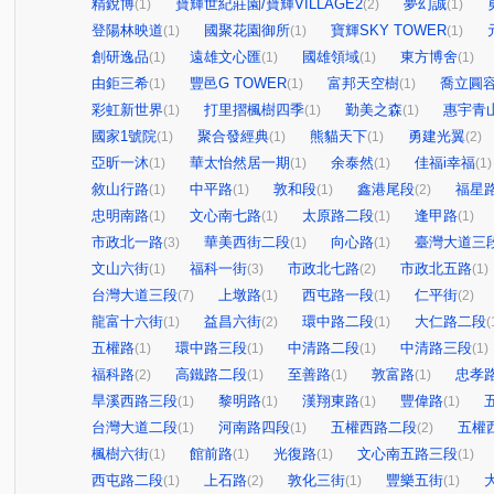
精銳博
寶輝世紀莊園/寶輝VILLAGE2
夢幻誠
(1)
(2)
(1)
登陽林映道
國聚花園御所
寶輝SKY TOWER
(1)
(1)
(1)
創研逸品
遠雄文心匯
國雄領域
東方博舍
(1)
(1)
(1)
(1)
由鉅三希
豐邑G TOWER
富邦天空樹
喬立圓
(1)
(1)
(1)
彩虹新世界
打里摺楓樹四季
勤美之森
惠宇青
(1)
(1)
(1)
國家1號院
聚合發經典
熊貓天下
勇建光翼
(1)
(1)
(1)
(2)
亞昕一沐
華太怡然居一期
余泰然
佳福i幸福
(1)
(1)
(1)
(1)
敘山行路
中平路
敦和段
鑫港尾段
福星
(1)
(1)
(1)
(2)
忠明南路
文心南七路
太原路二段
逢甲路
(1)
(1)
(1)
(1)
市政北一路
華美西街二段
向心路
臺灣大道三
(3)
(1)
(1)
文山六街
福科一街
市政北七路
市政北五路
(1)
(3)
(2)
(1)
台灣大道三段
上墩路
西屯路一段
仁平街
(7)
(1)
(1)
(2)
龍富十六街
益昌六街
環中路二段
大仁路二段
(1)
(2)
(1)
(
五權路
環中路三段
中清路二段
中清路三段
(1)
(1)
(1)
(1)
福科路
高鐵路二段
至善路
敦富路
忠孝
(2)
(1)
(1)
(1)
旱溪西路三段
黎明路
漢翔東路
豐偉路
(1)
(1)
(1)
(1)
台灣大道二段
河南路四段
五權西路二段
五權
(1)
(1)
(2)
楓樹六街
館前路
光復路
文心南五路三段
(1)
(1)
(1)
(1)
西屯路二段
上石路
敦化三街
豐樂五街
(1)
(2)
(1)
(1)