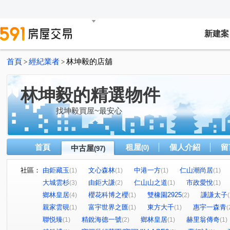
新建案
首頁
經紀業者
林坤毅的店舖
>
>
林坤毅的精選物件
找坤毅買屋~最安心
首頁
租屋
個人介紹
留
中古屋
(0)
(97)
社區：
由鉅藏玉
文心森林
中港一方
仁山潮尚居
(1)
(1)
(1)
(1)
大城雲杉
由鉅大謙
仁山山之道
市政愛悅
(3)
(2)
(1)
(1)
鄉林皇居
櫻花科博之櫻
雙橡園2925
謙謙太子
(4)
(1)
(2)
(
親家雲硯
富宇世界之匯
東方大千
惠宇一森青
(1)
(1)
(1)
(
聯悦臻
精銳海德一號
鄉林皇居
赫里翁傳奇
(1)
(2)
(1)
(1)