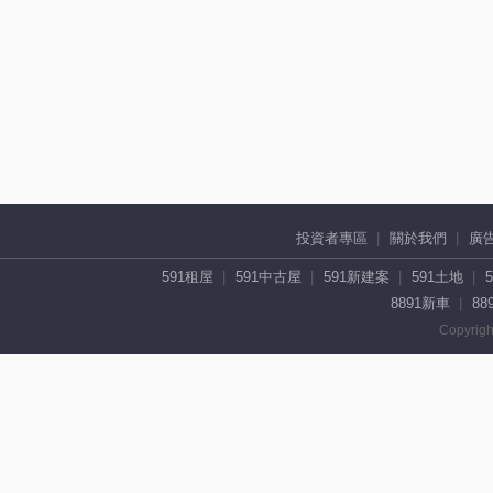
投資者專區
關於我們
廣
591租屋
591中古屋
591新建案
591土地
8891新車
88
Copyrigh