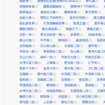
精銳博
寶輝世紀莊園/寶輝VILLAGE2
夢幻誠
(1)
(2)
(1)
登陽林映道
國聚花園御所
寶輝SKY TOWER
(1)
(1)
(1)
創研逸品
遠雄文心匯
國雄領域
東方博舍
(1)
(1)
(1)
(1)
由鉅三希
豐邑G TOWER
富邦天空樹
喬立圓
(1)
(1)
(1)
彩虹新世界
打里摺楓樹四季
勤美之森
惠宇青
(1)
(1)
(1)
國家1號院
聚合發經典
熊貓天下
勇建光翼
(1)
(1)
(1)
(2)
亞昕一沐
華太怡然居一期
余泰然
佳福i幸福
(1)
(1)
(1)
(1)
敘山行路
中平路
敦和段
鑫港尾段
福星
(1)
(1)
(1)
(2)
忠明南路
文心南七路
太原路二段
逢甲路
(1)
(1)
(1)
(1)
市政北一路
華美西街二段
向心路
臺灣大道三
(3)
(1)
(1)
文山六街
福科一街
市政北七路
市政北五路
(1)
(3)
(2)
(1)
台灣大道三段
上墩路
西屯路一段
仁平街
(6)
(1)
(1)
(2)
龍富十六街
益昌六街
環中路二段
大仁路二段
(1)
(2)
(1)
(
五權路
環中路三段
中清路二段
中清路三段
(1)
(1)
(1)
(1)
福科路
高鐵路二段
至善路
敦富路
忠孝
(2)
(1)
(1)
(1)
旱溪西路三段
黎明路
漢翔東路
豐偉路
(1)
(1)
(1)
(1)
台灣大道二段
河南路四段
五權西路二段
五權
(1)
(1)
(2)
楓樹六街
館前路
光復路
文心南五路三段
(1)
(1)
(1)
(1)
西屯路二段
上石路
敦化三街
豐樂五街
(1)
(2)
(1)
(1)