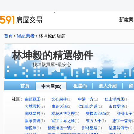
新建案
首頁
經紀業者
林坤毅的店舖
>
>
林坤毅的精選物件
找坤毅買屋~最安心
首頁
租屋
個人介紹
留
中古屋
(0)
(95)
社區：
由鉅藏玉
文心森林
中港一方
仁山潮尚居
(1)
(1)
(1)
(1)
大城雲杉
由鉅大謙
仁山山之道
市政愛悅
(3)
(2)
(1)
(1)
鄉林皇居
櫻花科博之櫻
雙橡園2925
謙謙太子
(3)
(1)
(2)
(
親家雲硯
富宇世界之匯
東方大千
惠宇一森青
(1)
(1)
(1)
(
聯悦臻
精銳海德一號
鄉林皇居
赫里翁傳奇
(1)
(2)
(1)
(1)