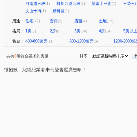
河南路三段
柳川西路四段
龍富十三街
三榮三
(1)
(1)
(1)
文山十街
精科路
(1)
(1)
用途：
住宅
套房
店面
土地
(77)
(2)
(4)
(12)
格局：
1房
2房
3房
4房
5房以
(1)
(8)
(34)
(14)
售金：
400-800萬元
800-1200萬元
1200-2000
(1)
(5)
共有
0
個符合要求的房屋
排序：
很抱歉，此經紀業者未刊登售屋廣告唷！