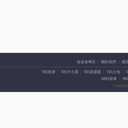
投資者專區
關於我們
廣
591租屋
591中古屋
591新建案
591土地
8891新車
88
Copyrigh