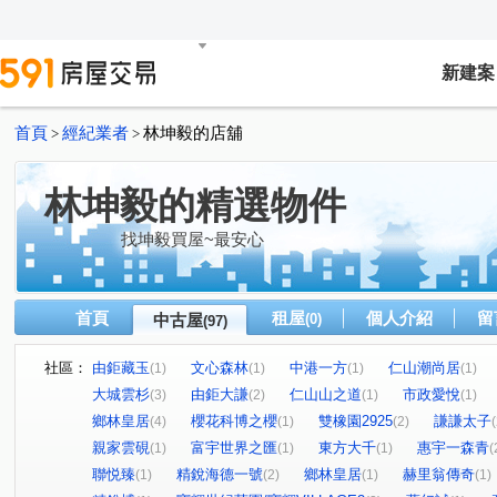
新建案
首頁
經紀業者
林坤毅的店舖
>
>
林坤毅的精選物件
找坤毅買屋~最安心
首頁
租屋
個人介紹
留
中古屋
(0)
(97)
社區：
由鉅藏玉
文心森林
中港一方
仁山潮尚居
(1)
(1)
(1)
(1)
大城雲杉
由鉅大謙
仁山山之道
市政愛悅
(3)
(2)
(1)
(1)
鄉林皇居
櫻花科博之櫻
雙橡園2925
謙謙太子
(4)
(1)
(2)
(
親家雲硯
富宇世界之匯
東方大千
惠宇一森青
(1)
(1)
(1)
(
聯悦臻
精銳海德一號
鄉林皇居
赫里翁傳奇
(1)
(2)
(1)
(1)