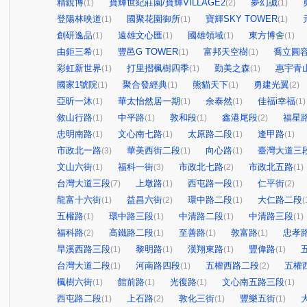
精銳博
寶輝世紀莊園/寶輝VILLAGE2
夢幻誠
(1)
(2)
(1)
登陽林映道
國聚花園御所
寶輝SKY TOWER
(1)
(1)
(1)
創研逸品
遠雄文心匯
國雄領域
東方博舍
(1)
(1)
(1)
(1)
由鉅三希
豐邑G TOWER
富邦天空樹
喬立圓
(1)
(1)
(1)
彩虹新世界
打里摺楓樹四季
勤美之森
惠宇青
(1)
(1)
(1)
國家1號院
聚合發經典
熊貓天下
勇建光翼
(1)
(1)
(1)
(2)
亞昕一沐
華太怡然居一期
余泰然
佳福i幸福
(1)
(1)
(1)
(1)
敘山行路
中平路
敦和段
鑫港尾段
福星
(1)
(1)
(1)
(2)
忠明南路
文心南七路
太原路二段
逢甲路
(1)
(1)
(1)
(1)
市政北一路
華美西街二段
向心路
臺灣大道三
(3)
(1)
(1)
文山六街
福科一街
市政北七路
市政北五路
(1)
(3)
(2)
(1)
台灣大道三段
上墩路
西屯路一段
仁平街
(7)
(1)
(1)
(2)
龍富十六街
益昌六街
環中路二段
大仁路二段
(1)
(2)
(1)
(
五權路
環中路三段
中清路二段
中清路三段
(1)
(1)
(1)
(1)
福科路
高鐵路二段
至善路
敦富路
忠孝
(2)
(1)
(1)
(1)
旱溪西路三段
黎明路
漢翔東路
豐偉路
(1)
(1)
(1)
(1)
台灣大道二段
河南路四段
五權西路二段
五權
(1)
(1)
(2)
楓樹六街
館前路
光復路
文心南五路三段
(1)
(1)
(1)
(1)
西屯路二段
上石路
敦化三街
豐樂五街
(1)
(2)
(1)
(1)