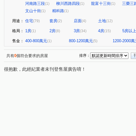
河南路三段
柳川西路四段
龍富十三街
三榮三
(1)
(1)
(1)
文山十街
精科路
(1)
(1)
用途：
住宅
套房
店面
土地
(79)
(2)
(4)
(12)
格局：
1房
2房
3房
4房
5房以
(1)
(8)
(34)
(15)
售金：
400-800萬元
800-1200萬元
1200-2000
(1)
(5)
共有
0
個符合要求的房屋
排序：
很抱歉，此經紀業者未刊登售屋廣告唷！