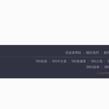
投資者專區
關於我們
廣
591租屋
591中古屋
591新建案
591土地
8891新車
88
Copyrigh