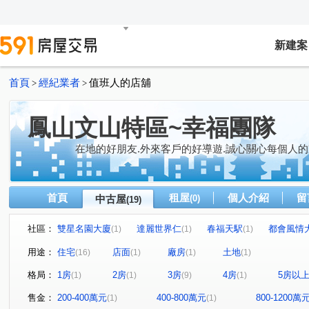
新建案
首頁
經紀業者
值班人的店舖
>
>
鳳山文山特區~幸福團隊
在地的好朋友.外來客戶的好導遊.誠心關心每個人的
首頁
租屋
個人介紹
留
中古屋
(0)
(19)
社區：
雙星名園大廈
達麗世界仁
春福天駅
都會風情
(1)
(1)
(1)
松鶴
捷運新都心六期
藏丰
愛上城
浤圃 
(1)
(1)
(1)
(1)
用途：
住宅
店面
廠房
土地
(16)
(1)
(1)
(1)
東勢段
復興街
興中一路
高鐵大道
智發
(1)
(1)
(1)
(1)
格局：
1房
2房
3房
4房
5房以
(1)
(1)
(9)
(1)
廣東二街
太子路
拷潭路
真君路
中山東
(1)
(1)
(1)
(1)
文樂街
光遠路
懷安街
鳳學路
正忠路
(1)
(1)
(1)
(1)
(1)
售金：
200-400萬元
400-800萬元
800-1200萬
(1)
(1)