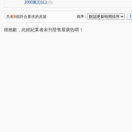
慈英街
(1)
2000萬元以上
(5)
共有
0
個符合要求的房屋
排序：
很抱歉，此經紀業者未刊登售屋廣告唷！