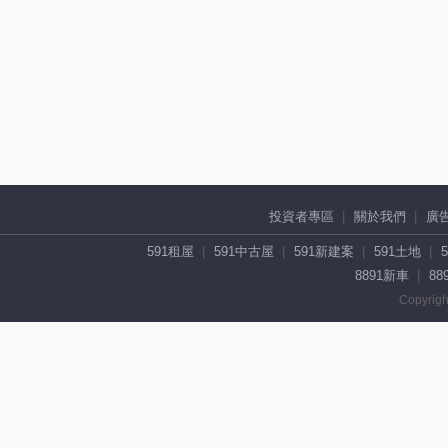
投資者專區
關於我們
廣
591租屋
591中古屋
591新建案
591土地
8891新車
88
Copyrigh