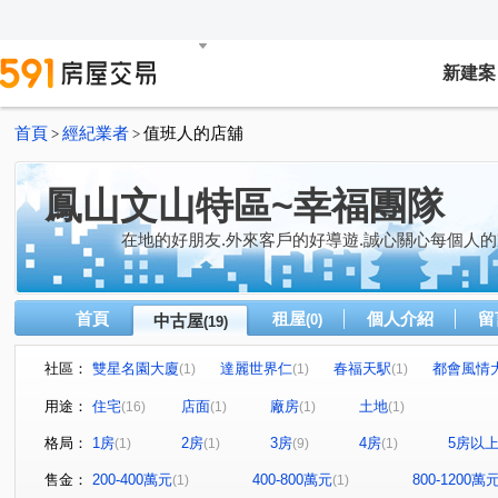
新建案
首頁
經紀業者
值班人的店舖
>
>
鳳山文山特區~幸福團隊
在地的好朋友.外來客戶的好導遊.誠心關心每個人的
首頁
租屋
個人介紹
留
中古屋
(0)
(19)
社區：
雙星名園大廈
達麗世界仁
春福天駅
都會風情
(1)
(1)
(1)
松鶴
捷運新都心六期
藏丰
愛上城
浤圃 
(1)
(1)
(1)
(1)
用途：
住宅
店面
廠房
土地
(16)
(1)
(1)
(1)
東勢段
復興街
興中一路
高鐵大道
智發
(1)
(1)
(1)
(1)
格局：
1房
2房
3房
4房
5房以
(1)
(1)
(9)
(1)
廣東二街
太子路
拷潭路
真君路
中山東
(1)
(1)
(1)
(1)
文樂街
光遠路
懷安街
鳳學路
正忠路
(1)
(1)
(1)
(1)
(1)
售金：
200-400萬元
400-800萬元
800-1200萬
(1)
(1)