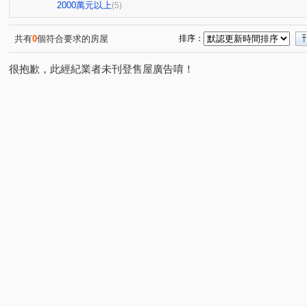
慈英街
(1)
2000萬元以上
(5)
共有
0
個符合要求的房屋
排序：
很抱歉，此經紀業者未刊登售屋廣告唷！