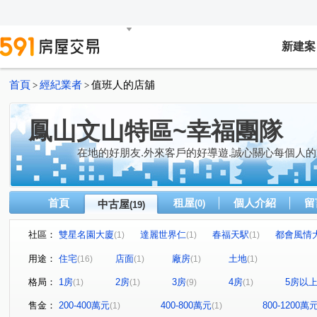
新建案
首頁
經紀業者
值班人的店舖
>
>
鳳山文山特區~幸福團隊
在地的好朋友.外來客戶的好導遊.誠心關心每個人的
首頁
租屋
個人介紹
留
中古屋
(0)
(19)
社區：
雙星名園大廈
達麗世界仁
春福天駅
都會風情
(1)
(1)
(1)
松鶴
捷運新都心六期
藏丰
愛上城
浤圃 
(1)
(1)
(1)
(1)
用途：
住宅
店面
廠房
土地
(16)
(1)
(1)
(1)
東勢段
復興街
興中一路
高鐵大道
智發
(1)
(1)
(1)
(1)
格局：
1房
2房
3房
4房
5房以
(1)
(1)
(9)
(1)
廣東二街
太子路
拷潭路
真君路
中山東
(1)
(1)
(1)
(1)
文樂街
光遠路
懷安街
鳳學路
正忠路
(1)
(1)
(1)
(1)
(1)
售金：
200-400萬元
400-800萬元
800-1200萬
(1)
(1)