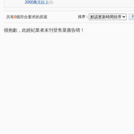
慈英街
(1)
2000萬元以上
(5)
共有
0
個符合要求的房屋
排序：
很抱歉，此經紀業者未刊登售屋廣告唷！