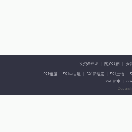
投資者專區
關於我們
廣
591租屋
591中古屋
591新建案
591土地
8891新車
88
Copyrigh