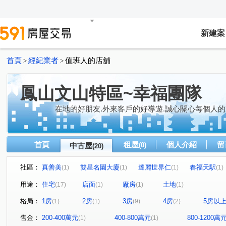
新建案
首頁
經紀業者
值班人的店舖
>
>
鳳山文山特區~幸福團隊
在地的好朋友.外來客戶的好導遊.誠心關心每個人的
首頁
租屋
個人介紹
留
中古屋
(0)
(20)
社區：
真善美
雙星名園大廈
達麗世界仁
春福天駅
(1)
(1)
(1)
(1)
金禾莊園
松鶴
捷運新都心六期
藏丰
愛
(1)
(1)
(1)
(1)
用途：
住宅
店面
廠房
土地
(17)
(1)
(1)
(1)
浤圃 星PARK
知一二
東勢段
善美路
復
(1)
(1)
(1)
(1)
格局：
1房
2房
3房
4房
5房以
(1)
(1)
(9)
(2)
高鐵大道
智發街
文忠路
廣東二街
太子
(1)
(1)
(1)
(1)
真君路
中山東路
南京路
文樂街
光遠路
(1)
(1)
(1)
(1)
(
售金：
200-400萬元
400-800萬元
800-1200萬
(1)
(1)