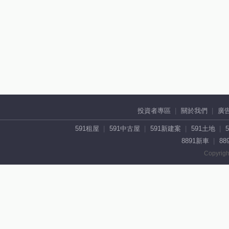
投資者專區
關於我們
廣
591租屋
591中古屋
591新建案
591土地
8891新車
88
Copyrigh