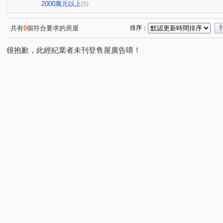
鳳學路
正忠路
大正路
慈英街
(1)
(1)
(1)
(1)
2000萬元以上
(5)
共有
0
個符合要求的房屋
排序：
很抱歉，此經紀業者未刊登售屋廣告唷！