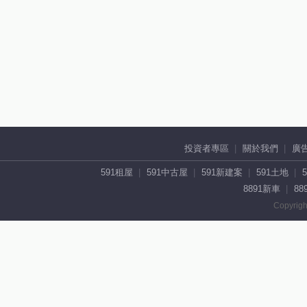
投資者專區
關於我們
廣
591租屋
591中古屋
591新建案
591土地
8891新車
88
Copyrigh