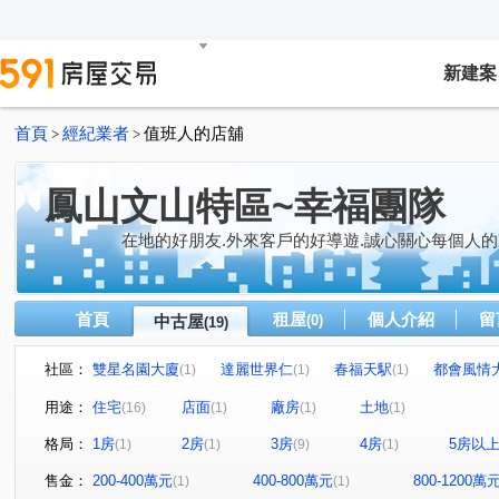
新建案
首頁
經紀業者
值班人的店舖
>
>
鳳山文山特區~幸福團隊
在地的好朋友.外來客戶的好導遊.誠心關心每個人的
首頁
租屋
個人介紹
留
中古屋
(0)
(19)
社區：
雙星名園大廈
達麗世界仁
春福天駅
都會風情
(1)
(1)
(1)
松鶴
捷運新都心六期
藏丰
愛上城
浤圃 
(1)
(1)
(1)
(1)
用途：
住宅
店面
廠房
土地
(16)
(1)
(1)
(1)
東勢段
復興街
興中一路
高鐵大道
智發
(1)
(1)
(1)
(1)
格局：
1房
2房
3房
4房
5房以
(1)
(1)
(9)
(1)
廣東二街
太子路
拷潭路
真君路
中山東
(1)
(1)
(1)
(1)
文樂街
光遠路
懷安街
鳳學路
正忠路
(1)
(1)
(1)
(1)
(1)
售金：
200-400萬元
400-800萬元
800-1200萬
(1)
(1)