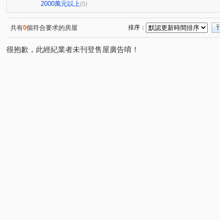
慈英街
(1)
2000萬元以上
(5)
共有
0
個符合要求的房屋
排序：
很抱歉，此經紀業者未刊登售屋廣告唷！