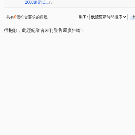
慈英街
(1)
2000萬元以上
(5)
共有
0
個符合要求的房屋
排序：
很抱歉，此經紀業者未刊登售屋廣告唷！