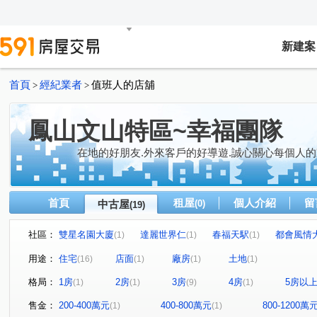
新建案
首頁
經紀業者
值班人的店舖
>
>
鳳山文山特區~幸福團隊
在地的好朋友.外來客戶的好導遊.誠心關心每個人的
首頁
租屋
個人介紹
留
中古屋
(0)
(19)
社區：
雙星名園大廈
達麗世界仁
春福天駅
都會風情
(1)
(1)
(1)
松鶴
捷運新都心六期
藏丰
愛上城
浤圃 
(1)
(1)
(1)
(1)
用途：
住宅
店面
廠房
土地
(16)
(1)
(1)
(1)
東勢段
復興街
興中一路
高鐵大道
智發
(1)
(1)
(1)
(1)
格局：
1房
2房
3房
4房
5房以
(1)
(1)
(9)
(1)
廣東二街
太子路
拷潭路
真君路
中山東
(1)
(1)
(1)
(1)
文樂街
光遠路
懷安街
鳳學路
正忠路
(1)
(1)
(1)
(1)
(1)
售金：
200-400萬元
400-800萬元
800-1200萬
(1)
(1)