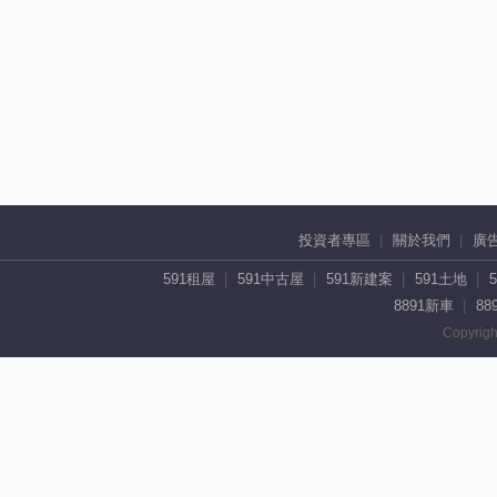
投資者專區
關於我們
廣
591租屋
591中古屋
591新建案
591土地
8891新車
88
Copyrigh