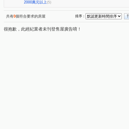
慈英街
(1)
2000萬元以上
(5)
共有
0
個符合要求的房屋
排序：
很抱歉，此經紀業者未刊登售屋廣告唷！