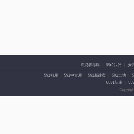
投資者專區
關於我們
廣
591租屋
591中古屋
591新建案
591土地
8891新車
88
Copyrigh