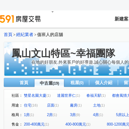
新建案
首頁
經紀業者
值班人的店舖
>
>
鳳山文山特區~幸福團隊
在地的好朋友.外來客戶的好導遊.誠心關心每個人的
首頁
租屋
個人介紹
留
中古屋
(0)
(19)
社區：
雙星名園大廈
達麗世界仁
春福天駅
都會風情
(1)
(1)
(1)
松鶴
捷運新都心六期
藏丰
愛上城
浤圃 
(1)
(1)
(1)
(1)
用途：
住宅
店面
廠房
土地
(16)
(1)
(1)
(1)
東勢段
復興街
興中一路
高鐵大道
智發
(1)
(1)
(1)
(1)
格局：
1房
2房
3房
4房
5房以
(1)
(1)
(9)
(1)
廣東二街
太子路
拷潭路
真君路
中山東
(1)
(1)
(1)
(1)
文樂街
光遠路
懷安街
鳳學路
正忠路
(1)
(1)
(1)
(1)
(1)
售金：
200-400萬元
400-800萬元
800-1200萬
(1)
(1)