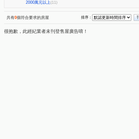
北帝國皇家宮廷
璟都未來城
小葵A案報報
小
(1)
(1)
(1)
2000萬元以上
(11)
昭揚大耀
文華天際
遠雄龍岡
和盛琚
天
(1)
(1)
(1)
(1)
中壢香格里拉大廈
泓典金鑽
小葵A案報報
威
(1)
(1)
(1)
共有
0
個符合要求的房屋
排序：
小葵A案報報
小葵A案報報
小葵A報報
米蘭小
(1)
(1)
(1)
很抱歉，此經紀業者未刊登售屋廣告唷！
織未來
桃園居易
小葵A案報報
夢公園
大
(1)
(1)
(1)
(1)
統領天廈
中謹雲楊
巴黎春天
小葵A案報報
(1)
(1)
(1)
(1)
小葵A案報報
翔譽17
高誠好時代
小葵A案報報
(1)
(1)
(1)
海華國際會館
小葵A案報報
小葵A案報報
小葵
(1)
(1)
(1)
小葵A案報報
小葵A案報報
小葵A案報報
興豐
(1)
(1)
(1)
福全路
興仁路二段
龍岡路三段
文中三路
(1)
(1)
(2)
(1)
松信路
大莊路
復旦路二段
新福街
四維
(1)
(2)
(1)
(1)
南平路二段
錦水村
忠福段
華夏路
科三
(1)
(1)
(1)
(1)
大同路
幸福五街
青山一街
吉利六街
吉
(1)
(1)
(1)
(1)
東豐街
龍岡路二段
園科路
成章二街
吉
(1)
(2)
(1)
(1)
華亞三路
中正三路
復興路
華美三路
中
(1)
(1)
(1)
(1)
東豐路
大興街
龍泉一街
龍陵路
成功路
(1)
(1)
(2)
(1)
(
中豐路上林段
高平路
永豐路
中華路
新
(1)
(1)
(1)
(1)
金龍路
延平路二段
忠孝路
泰圳路
延平
(1)
(1)
(1)
(1)
中山東路四段
龍安街二段
山安路
中園路二段
(1)
(1)
(1)
(