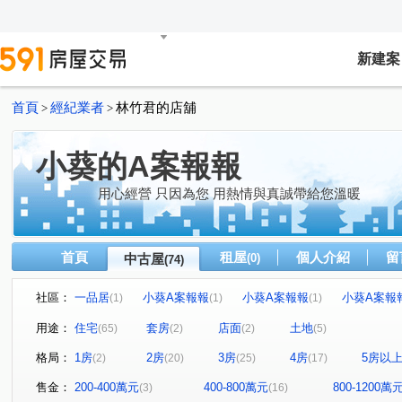
新建案
首頁
經紀業者
林竹君的店舖
>
>
小葵的A案報報
用心經營 只因為您 用熱情與真誠帶給您溫暖
首頁
租屋
個人介紹
留
中古屋
(0)
(74)
社區：
一品居
小葵A案報報
小葵A案報報
小葵A案報
(1)
(1)
(1)
小葵A案報報
佳泰超級郡
小葵A案報報
榕樹下
(1)
(1)
(2)
用途：
住宅
套房
店面
土地
(65)
(2)
(2)
(5)
小葵A案報報
青川
久郡綺寓
小葵A案報報
(1)
(1)
(1)
(1)
格局：
1房
2房
3房
4房
5房以
(2)
(20)
(25)
(17)
高誠君閱
新晶華
小葵A案報報
幸福社區A區
(1)
(1)
(1)
(1)
柏宣VIVA
小葵A案報報
傳家寶15~17期
旺氣
(1)
(1)
(1)
售金：
200-400萬元
400-800萬元
800-1200萬
(3)
(16)