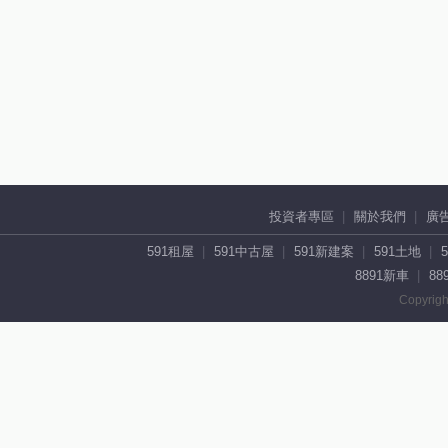
投資者專區
關於我們
廣
591租屋
591中古屋
591新建案
591土地
8891新車
88
Copyrigh