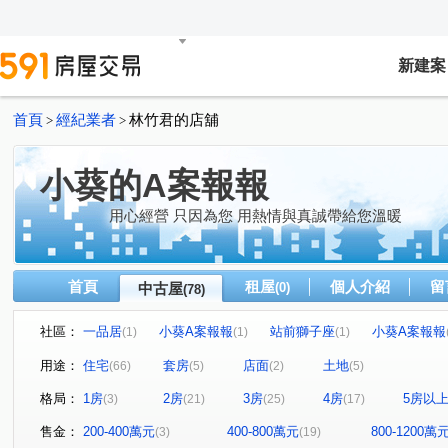
新建案
首頁
經紀業者
林竹君的店舖
>
>
小葵的A案報報
用心經營 只因為您 用熱情與真誠帶給您溫暖
首頁
租屋
個人介紹
留
中古屋
(0)
(78)
社區：
一品居
小葵A案報報
站前獅子座
小葵A案報報
(1)
(1)
(1)
小葵A案報報
小葵A案報報ˇ
大清祥安
小葵A案
(1)
(1)
(1)
用途：
住宅
套房
店面
土地
(66)
(5)
(2)
(5)
小葵A案報報
小葵A案報報
唯樂之丘
小葵A案
(1)
(2)
(1)
格局：
1房
2房
3房
4房
5房以
(3)
(21)
(25)
(17)
小葵A案報報
榕樹下
寶欣樂GO+
小葵A案報報
(2)
(1)
(1)
久郡綺寓
小葵A案報報
小葵A案報報
高誠君閱
(1)
(1)
(1)
售金：
200-400萬元
400-800萬元
800-1200萬
(3)
(19)