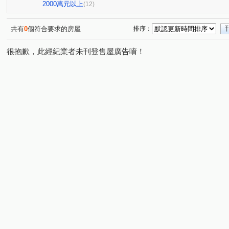
小葵A案報報
幸福社區A區
鼎藏大硯一期
柏宣V
(1)
(1)
(1)
2000萬元以上
(12)
小葵A案報報
傳家寶15~17期
旺氣尊品
北帝國
(1)
(1)
(1)
璟都未來城
小葵A案報報
小葵A案報報
昭揚大
(1)
(1)
(1)
共有
0
個符合要求的房屋
排序：
遠雄龍岡
和盛琚
天郡
中壢香格里拉大廈
(1)
(1)
(1)
(1)
很抱歉，此經紀業者未刊登售屋廣告唷！
小葵A案報報
威諾那
小葵A案報報
小葵A案報
(1)
(1)
(2)
小葵A案報報
米蘭小鎮
和平大院
織未來
(1)
(1)
(1)
(1)
小葵A案報報
夢公園
大清城品
時代廣場
(1)
(1)
(1)
(1)
中謹雲楊
巴黎春天
小葵A案報報
小葵A案報報
(1)
(1)
(1)
翔譽17
高誠好時代
小葵A案報報
連都大地一
(1)
(1)
(1)
小葵A案報報
小葵A案報報
小葵A案報報
興豐
(1)
(1)
(1)
龍岡路二段
中平路
中山東路三段
美樂路
(2)
(1)
(1)
(1)
湧安路
福全路
興仁路二段
龍岡路三段
(1)
(1)
(1)
(2)
福祥路一段
松信路
大莊路
復旦路二段
(1)
(1)
(2)
(1)
月桃路
南平路二段
錦水村
忠福段
華夏
(1)
(1)
(1)
(1)
民富十三街
大同路
幸福五街
青山一街
(1)
(1)
(1)
(1)
吉林二路
新富路
東豐街
園科路
成章二
(1)
(1)
(1)
(1)
莊敬路
華亞三路
中正三路
復興路
華美
(1)
(1)
(1)
(1)
自立街
東豐路
大興街
龍泉一街
龍陵路
(1)
(1)
(1)
(2)
(
光輝街
中豐路上林段
高平路
永豐路
中
(1)
(1)
(1)
(1)