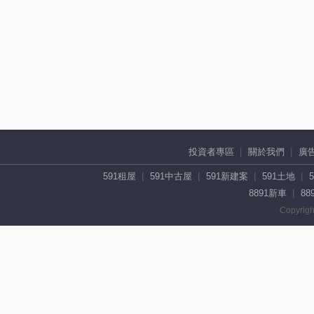
投資者專區
關於我們
廣
591租屋
591中古屋
591新建案
591土地
8891新車
88
Copyrigh