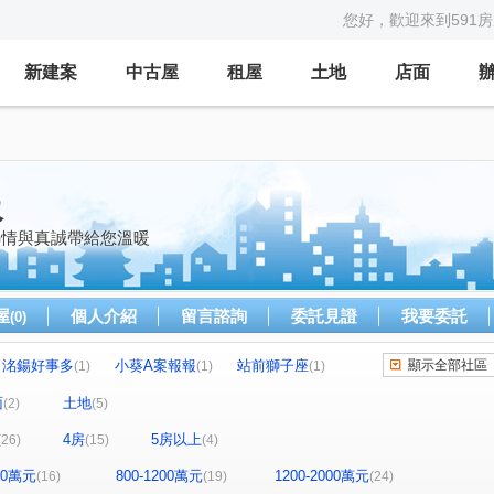
您好，歡迎來到591
新建案
中古屋
租屋
土地
店面
報
熱情與真誠帶給您溫暖
屋
個人介紹
留言諮詢
委託見證
我要委託
(0)
洺鍚好事多
小葵A案報報
站前獅子座
顯示全部社區
(1)
(1)
(1)
報
小葵A案報報
小葵A案報報ˇ
(1)
(1)
(1)
面
土地
(2)
(5)
小葵A案報報
小葵A案報報
唯樂之丘
(1)
(2)
(1)
4房
5房以上
(26)
(15)
(4)
小葵A案報報
榕樹下
寶欣樂GO+
1)
(2)
(1)
(1)
久郡綺寓
小葵A案報報
小葵A案報報
(1)
(1)
(1)
800萬元
800-1200萬元
1200-2000萬元
(16)
(19)
(24)