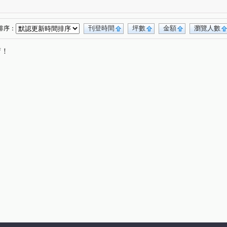
葵A案報報
幸福社區A區
鼎藏大硯一期
(1)
(1)
(1)
傳家寶15~17期
旺氣尊品
(1)
(1)
城
小葵A案報報
小葵A案報報
(1)
(1)
(1)
刊登時間
坪數
金額
瀏覽人數
排序：
遠雄龍岡
和盛琚
天郡
(1)
(1)
(1)
唷！
鑽
小葵A案報報
威諾那
小葵A案報報
(1)
(1)
(1)
(2)
報
小葵A案報報
米蘭小鎮
和平大院
(1)
(1)
(1)
(1)
葵A案報報
夢公園
大清城品
(1)
(1)
(1)
中謹雲楊
巴黎春天
小葵A案報報
(1)
(1)
(1)
報
翔譽17
高誠好時代
興豐段
(1)
(1)
(1)
(1)
福恩路一段
龍岡路二段
中平路
(1)
(2)
(1)
龍東路
龍泉街
湧安路
福全路
(1)
(1)
(1)
(1)
福祥路一段
松信路
大莊路
(1)
(1)
(2)
四維街
月桃路
南平路二段
錦水村
(1)
(1)
(1)
(1)
街
民富十三街
大同路
幸福五街
(1)
(1)
(1)
(1)
吉林二路
新富路
東豐街
園科路
(1)
(1)
(1)
(1)
敬路
華亞三路
中正三路
復興路
(1)
(1)
(1)
(1)
自立街
東豐路
大興街
龍泉一街
(1)
(1)
(1)
(2)
街
中豐路上林段
高平路
永豐路
(1)
(1)
(1)
(1)
街
金龍路
延平路二段
忠孝路
(1)
(1)
(1)
(1)