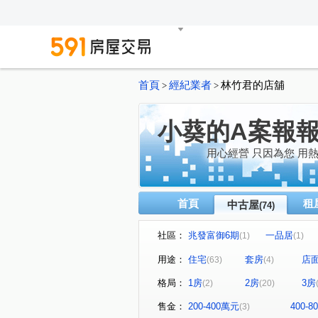
首頁
經紀業者
林竹君的店舖
>
>
小葵的A案報
用心經營 只因為您 用
首頁
租
中古屋
(74)
社區：
兆發富御6期
一品居
(1)
(1)
小葵A案報報
小葵A案報
(1)
用途：
住宅
套房
店
(63)
(4)
大清祥安
小葵A案報報
(1)
(1)
格局：
1房
2房
3房
(2)
(20)
小葵A案報報
佳泰超級郡
(1)
(
小葵A案報報
青川
(1)
(1)
售金：
200-400萬元
400-
(3)