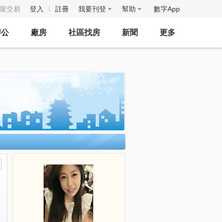
房屋交易
登入
註冊
我要刊登
幫助
數字App
辦公
廠房
社區找房
新聞
更多