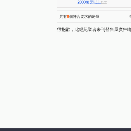
高誠君閱
新晶華
小
(1)
(1)
2000萬元以上
(12)
柏宣VIVA
小葵A案報報
(1)
(1)
北帝國皇家宮廷
璟都未來
(1)
共有
0
個符合要求的房屋
昭揚大耀
文華天際
(1)
(1)
很抱歉，此經紀業者未刊登售屋廣告
中壢香格里拉大廈
泓典金
(1)
小葵A案報報
小葵A案報
(1)
織未來
全球家ok
小
(1)
(1)
時代廣場
統領天廈
(1)
(1)
小葵A案報報
小葵A案報
(1)
龍岡路三段
中北路二段
(3)
(1)
中山東路三段
美樂路
(1)
(1)
興仁路二段
文中三路
(1)
(1)
復旦路二段
新福街
(1)
(1)
忠福段
華夏路
科三
(1)
(1)
青山一街
吉利六街
(1)
(1)
成章二街
吉長街
莊
(1)
(1)
華美三路
中華路二段
(1)
(1)
龍陵路
成功路
光輝
(1)
(1)
經國路
新生路
國信
(1)
(1)