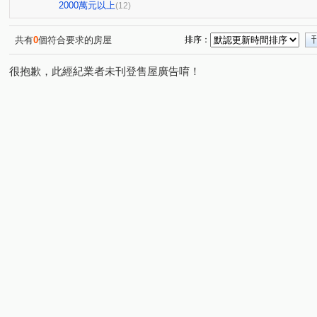
小葵A案報報
幸福社區A區
鼎藏大硯一期
柏宣V
(1)
(1)
(1)
2000萬元以上
(12)
小葵A案報報
傳家寶15~17期
旺氣尊品
北帝國
(1)
(1)
(1)
璟都未來城
小葵A案報報
小葵A案報報
昭揚大
(1)
(1)
(1)
共有
0
個符合要求的房屋
排序：
遠雄龍岡
和盛琚
天郡
中壢香格里拉大廈
(1)
(1)
(1)
(1)
很抱歉，此經紀業者未刊登售屋廣告唷！
小葵A案報報
威諾那
小葵A案報報
小葵A案報
(1)
(1)
(2)
小葵A案報報
米蘭小鎮
和平大院
織未來
(1)
(1)
(1)
(1)
小葵A案報報
夢公園
大清城品
時代廣場
(1)
(1)
(1)
(1)
中謹雲楊
巴黎春天
小葵A案報報
小葵A案報報
(1)
(1)
(1)
翔譽17
高誠好時代
小葵A案報報
連都大地一
(1)
(1)
(1)
小葵A案報報
小葵A案報報
小葵A案報報
興豐
(1)
(1)
(1)
龍岡路二段
中平路
中山東路三段
美樂路
(2)
(1)
(1)
(1)
湧安路
福全路
興仁路二段
龍岡路三段
(1)
(1)
(1)
(2)
福祥路一段
松信路
大莊路
復旦路二段
(1)
(1)
(2)
(1)
月桃路
南平路二段
錦水村
忠福段
華夏
(1)
(1)
(1)
(1)
民富十三街
大同路
幸福五街
青山一街
(1)
(1)
(1)
(1)
吉林二路
新富路
東豐街
園科路
成章二
(1)
(1)
(1)
(1)
莊敬路
華亞三路
中正三路
復興路
華美
(1)
(1)
(1)
(1)
自立街
東豐路
大興街
龍泉一街
龍陵路
(1)
(1)
(1)
(2)
(
光輝街
中豐路上林段
高平路
永豐路
中
(1)
(1)
(1)
(1)