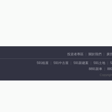
投資者專區
關於我們
廣
591租屋
591中古屋
591新建案
591土地
8891新車
88
Copyrigh