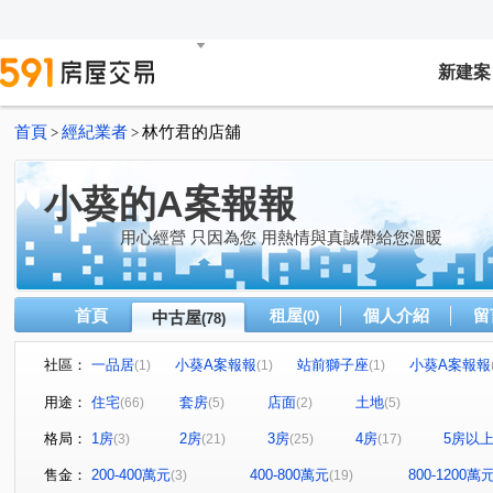
新建案
首頁
經紀業者
林竹君的店舖
>
>
小葵的A案報報
用心經營 只因為您 用熱情與真誠帶給您溫暖
首頁
租屋
個人介紹
留
中古屋
(0)
(78)
社區：
一品居
小葵A案報報
站前獅子座
小葵A案報報
(1)
(1)
(1)
小葵A案報報
小葵A案報報ˇ
大清祥安
小葵A案
(1)
(1)
(1)
用途：
住宅
套房
店面
土地
(66)
(5)
(2)
(5)
小葵A案報報
小葵A案報報
唯樂之丘
小葵A案
(1)
(2)
(1)
格局：
1房
2房
3房
4房
5房以
(3)
(21)
(25)
(17)
小葵A案報報
榕樹下
寶欣樂GO+
小葵A案報報
(2)
(1)
(1)
久郡綺寓
小葵A案報報
小葵A案報報
高誠君閱
(1)
(1)
(1)
售金：
200-400萬元
400-800萬元
800-1200萬
(3)
(19)