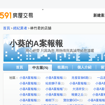
新建案
首頁
經紀業者
林竹君的店舖
>
>
小葵的A案報報
用心經營 只因為您 用熱情與真誠帶給您溫暖
首頁
租屋
個人介紹
留
中古屋
(0)
(76)
社區：
小葵A案報報
小葵A案報報
兆發富御6期
一品
(1)
(1)
(1)
小葵A案報報
站前獅子座
小葵A案報報
小葵A
(1)
(1)
(1)
小葵A案報報
小葵A案報報ˇ
大清祥安
小葵A案
(1)
(1)
(1)
小葵A案報報
小葵A案報報
唯樂之丘
小葵A案
(1)
(2)
(1)
小葵A案報報
榕樹下
寶欣樂GO+
小葵A案報報
(2)
(1)
(1)