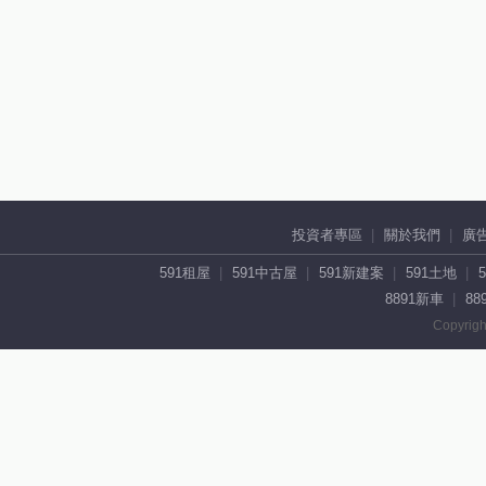
投資者專區
關於我們
廣
591租屋
591中古屋
591新建案
591土地
8891新車
88
Copyrigh