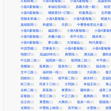
久郡綺寓
小葵A案報報
小葵A案報報
高誠君閱
(1)
(1)
(1)
小葵A案報報
幸福社區A區
鼎藏大硯一期
柏宣V
(1)
(1)
(1)
小葵A案報報
傳家寶15~17期
旺氣尊品
北帝國
(1)
(1)
(1)
璟都未來城
小葵A案報報
小葵A案報報
昭揚大
(1)
(1)
(1)
遠雄龍岡
和盛琚
天郡
中壢香格里拉大廈
(1)
(1)
(1)
(1)
小葵A案報報
威諾那
小葵A案報報
小葵A案報
(1)
(1)
(2)
小葵A案報報
米蘭小鎮
和平大院
織未來
(1)
(1)
(1)
(1)
小葵A案報報
夢公園
大清城品
時代廣場
(1)
(1)
(1)
(1)
中謹雲楊
巴黎春天
小葵A案報報
小葵A案報報
(1)
(1)
(1)
翔譽17
高誠好時代
興豐段
湧光路
榮民
(1)
(1)
(1)
(1)
中北路二段
福恩路一段
龍岡路二段
中平路
(1)
(1)
(2)
(1)
美樂路
龍東路
龍泉街
湧安路
福全路
(1)
(1)
(1)
(1)
(1)
文中三路
福祥路一段
松信路
大莊路
復
(1)
(1)
(1)
(2)
四維街
月桃路
南平路二段
錦水村
忠福
(1)
(1)
(1)
(1)
科三街
民富十三街
大同路
幸福五街
青
(1)
(1)
(1)
(1)
吉林二路
新富路
東豐街
園科路
成章二
(1)
(1)
(1)
(1)
莊敬路
華亞三路
中正三路
復興路
華美
(1)
(1)
(1)
(1)
自立街
東豐路
大興街
龍泉一街
龍陵路
(1)
(1)
(1)
(2)
(
光輝街
中豐路上林段
高平路
永豐路
經
(1)
(1)
(1)
(1)