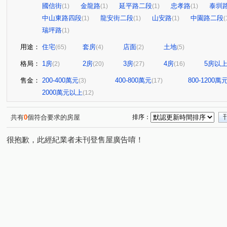
國信街
金龍路
延平路二段
忠孝路
泰圳
(1)
(1)
(1)
(1)
中山東路四段
龍安街二段
山安路
中園路二段
(1)
(1)
(1)
(
瑞坪路
(1)
用途：
住宅
套房
店面
土地
(65)
(4)
(2)
(5)
格局：
1房
2房
3房
4房
5房以
(2)
(20)
(27)
(16)
售金：
200-400萬元
400-800萬元
800-1200萬
(3)
(17)
2000萬元以上
(12)
共有
0
個符合要求的房屋
排序：
很抱歉，此經紀業者未刊登售屋廣告唷！