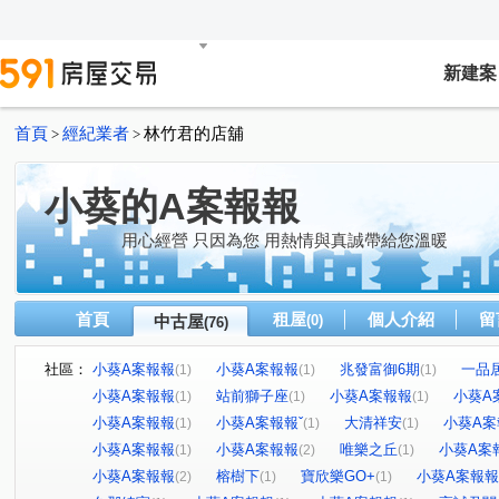
新建案
首頁
經紀業者
林竹君的店舖
>
>
小葵的A案報報
用心經營 只因為您 用熱情與真誠帶給您溫暖
首頁
租屋
個人介紹
留
中古屋
(0)
(76)
社區：
小葵A案報報
小葵A案報報
兆發富御6期
一品
(1)
(1)
(1)
小葵A案報報
站前獅子座
小葵A案報報
小葵A
(1)
(1)
(1)
小葵A案報報
小葵A案報報ˇ
大清祥安
小葵A案
(1)
(1)
(1)
小葵A案報報
小葵A案報報
唯樂之丘
小葵A案
(1)
(2)
(1)
小葵A案報報
榕樹下
寶欣樂GO+
小葵A案報報
(2)
(1)
(1)