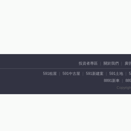
投資者專區
關於我們
廣
591租屋
591中古屋
591新建案
591土地
8891新車
88
Copyrigh