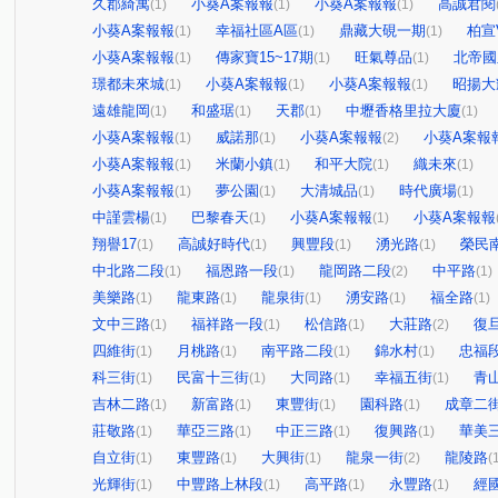
久郡綺寓
小葵A案報報
小葵A案報報
高誠君閱
(1)
(1)
(1)
小葵A案報報
幸福社區A區
鼎藏大硯一期
柏宣V
(1)
(1)
(1)
小葵A案報報
傳家寶15~17期
旺氣尊品
北帝國
(1)
(1)
(1)
璟都未來城
小葵A案報報
小葵A案報報
昭揚大
(1)
(1)
(1)
遠雄龍岡
和盛琚
天郡
中壢香格里拉大廈
(1)
(1)
(1)
(1)
小葵A案報報
威諾那
小葵A案報報
小葵A案報
(1)
(1)
(2)
小葵A案報報
米蘭小鎮
和平大院
織未來
(1)
(1)
(1)
(1)
小葵A案報報
夢公園
大清城品
時代廣場
(1)
(1)
(1)
(1)
中謹雲楊
巴黎春天
小葵A案報報
小葵A案報報
(1)
(1)
(1)
翔譽17
高誠好時代
興豐段
湧光路
榮民
(1)
(1)
(1)
(1)
中北路二段
福恩路一段
龍岡路二段
中平路
(1)
(1)
(2)
(1)
美樂路
龍東路
龍泉街
湧安路
福全路
(1)
(1)
(1)
(1)
(1)
文中三路
福祥路一段
松信路
大莊路
復
(1)
(1)
(1)
(2)
四維街
月桃路
南平路二段
錦水村
忠福
(1)
(1)
(1)
(1)
科三街
民富十三街
大同路
幸福五街
青
(1)
(1)
(1)
(1)
吉林二路
新富路
東豐街
園科路
成章二
(1)
(1)
(1)
(1)
莊敬路
華亞三路
中正三路
復興路
華美
(1)
(1)
(1)
(1)
自立街
東豐路
大興街
龍泉一街
龍陵路
(1)
(1)
(1)
(2)
(
光輝街
中豐路上林段
高平路
永豐路
經
(1)
(1)
(1)
(1)