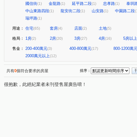
國信街
金龍路
延平路二段
忠孝路
泰圳
(1)
(1)
(1)
(1)
中山東路四段
龍安街二段
山安路
中園路二段
(1)
(1)
(1)
(
瑞坪路
(1)
用途：
住宅
套房
店面
土地
(65)
(4)
(2)
(5)
格局：
1房
2房
3房
4房
5房以
(2)
(20)
(27)
(16)
售金：
200-400萬元
400-800萬元
800-1200萬
(3)
(17)
2000萬元以上
(12)
共有
0
個符合要求的房屋
排序：
很抱歉，此經紀業者未刊登售屋廣告唷！