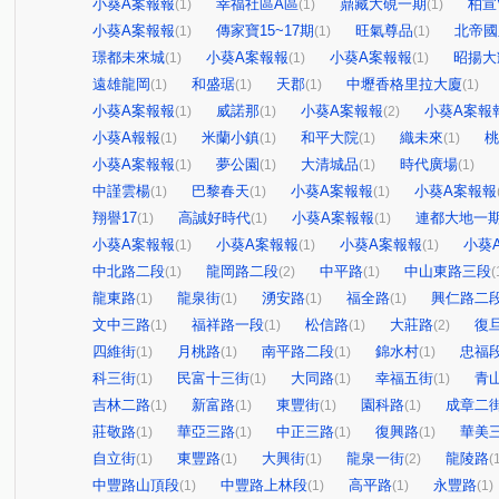
小葵A案報報
幸福社區A區
鼎藏大硯一期
柏宣V
(1)
(1)
(1)
小葵A案報報
傳家寶15~17期
旺氣尊品
北帝國
(1)
(1)
(1)
璟都未來城
小葵A案報報
小葵A案報報
昭揚大
(1)
(1)
(1)
遠雄龍岡
和盛琚
天郡
中壢香格里拉大廈
(1)
(1)
(1)
(1)
小葵A案報報
威諾那
小葵A案報報
小葵A案報
(1)
(1)
(2)
小葵A報報
米蘭小鎮
和平大院
織未來
桃
(1)
(1)
(1)
(1)
小葵A案報報
夢公園
大清城品
時代廣場
(1)
(1)
(1)
(1)
中謹雲楊
巴黎春天
小葵A案報報
小葵A案報報
(1)
(1)
(1)
翔譽17
高誠好時代
小葵A案報報
連都大地一
(1)
(1)
(1)
小葵A案報報
小葵A案報報
小葵A案報報
小葵
(1)
(1)
(1)
中北路二段
龍岡路二段
中平路
中山東路三段
(1)
(2)
(1)
(
龍東路
龍泉街
湧安路
福全路
興仁路二
(1)
(1)
(1)
(1)
文中三路
福祥路一段
松信路
大莊路
復
(1)
(1)
(1)
(2)
四維街
月桃路
南平路二段
錦水村
忠福
(1)
(1)
(1)
(1)
科三街
民富十三街
大同路
幸福五街
青
(1)
(1)
(1)
(1)
吉林二路
新富路
東豐街
園科路
成章二
(1)
(1)
(1)
(1)
莊敬路
華亞三路
中正三路
復興路
華美
(1)
(1)
(1)
(1)
自立街
東豐路
大興街
龍泉一街
龍陵路
(1)
(1)
(1)
(2)
(
中豐路山頂段
中豐路上林段
高平路
永豐路
(1)
(1)
(1)
(1)