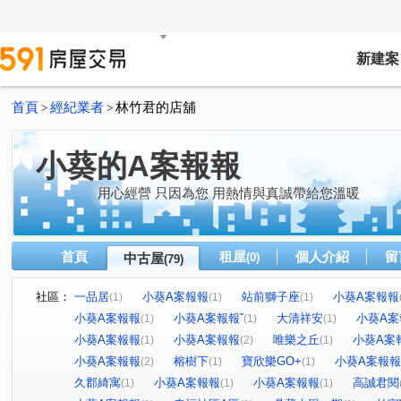
新建案
首頁
經紀業者
林竹君的店舖
>
>
小葵的A案報報
用心經營 只因為您 用熱情與真誠帶給您溫暖
首頁
租屋
個人介紹
留
中古屋
(0)
(79)
社區：
一品居
小葵A案報報
站前獅子座
小葵A案報報
(1)
(1)
(1)
小葵A案報報
小葵A案報報ˇ
大清祥安
小葵A案
(1)
(1)
(1)
小葵A案報報
小葵A案報報
唯樂之丘
小葵A案
(1)
(2)
(1)
小葵A案報報
榕樹下
寶欣樂GO+
小葵A案報報
(2)
(1)
(1)
久郡綺寓
小葵A案報報
小葵A案報報
高誠君閱
(1)
(1)
(1)