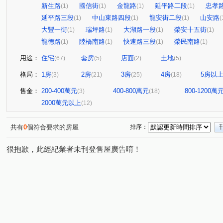
新生路
國信街
金龍路
延平路二段
忠孝
(1)
(1)
(1)
(1)
延平路三段
中山東路四段
龍安街二段
山安路
(1)
(1)
(1)
(
大豐一街
瑞坪路
大湖路一段
榮安十五街
(1)
(1)
(1)
(1)
龍德路
陸橋南路
快速路三段
榮民南路
(1)
(1)
(1)
(1)
用途：
住宅
套房
店面
土地
(67)
(5)
(2)
(5)
格局：
1房
2房
3房
4房
5房以
(3)
(21)
(25)
(18)
售金：
200-400萬元
400-800萬元
800-1200萬
(3)
(18)
2000萬元以上
(12)
共有
0
個符合要求的房屋
排序：
很抱歉，此經紀業者未刊登售屋廣告唷！