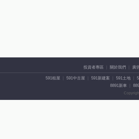
投資者專區
關於我們
廣
591租屋
591中古屋
591新建案
591土地
8891新車
88
Copyrigh