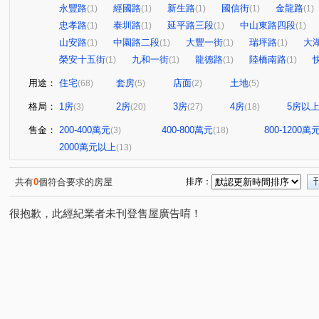
永豐路
經國路
新生路
國信街
金龍路
(1)
(1)
(1)
(1)
(1)
忠孝路
泰圳路
延平路三段
中山東路四段
(1)
(1)
(1)
(1)
山安路
中園路二段
大豐一街
瑞坪路
大
(1)
(1)
(1)
(1)
榮安十五街
九和一街
龍德路
陸橋南路
(1)
(1)
(1)
(1)
用途：
住宅
套房
店面
土地
(68)
(5)
(2)
(5)
格局：
1房
2房
3房
4房
5房以
(3)
(20)
(27)
(18)
售金：
200-400萬元
400-800萬元
800-1200萬
(3)
(18)
2000萬元以上
(13)
共有
0
個符合要求的房屋
排序：
很抱歉，此經紀業者未刊登售屋廣告唷！