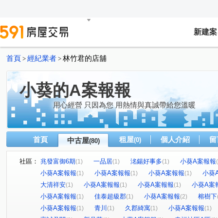
新建案
首頁
經紀業者
林竹君的店舖
>
>
小葵的A案報報
用心經營 只因為您 用熱情與真誠帶給您溫暖
首頁
租屋
個人介紹
留
中古屋
(0)
(80)
社區：
兆發富御6期
一品居
洺鍚好事多
小葵A案報報
(1)
(1)
(1)
小葵A案報報
小葵A案報報
小葵A案報報
小葵
(1)
(1)
(1)
大清祥安
小葵A案報報
小葵A案報報
小葵A案
(1)
(1)
(1)
小葵A案報報
佳泰超級郡
小葵A案報報
榕樹下
(1)
(1)
(2)
小葵A案報報
青川
久郡綺寓
小葵A案報報
(1)
(1)
(1)
(1)