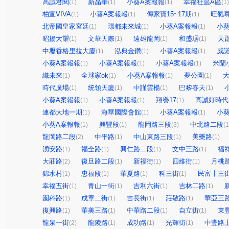
高誠君閱
新晶華
小葵A案報報
幸福社區A區
(1)
(1)
(1)
(1)
柏宣VIVA
小葵A案報報
傳家寶15~17期
旺氣
(1)
(1)
(1)
北帝國皇家宮廷
璟都未來城
小葵A案報報
小
(1)
(1)
(1)
昭揚大耀
文華天際
遠雄龍岡
和盛琚
天
(1)
(1)
(1)
(1)
中壢香格里拉大廈
泓典金鑽
小葵A案報報
威
(1)
(1)
(1)
小葵A案報報
小葵A案報報
小葵A案報報
米蘭
(1)
(1)
(1)
織未來
全球家ok
小葵A案報報
夢公園
(1)
(1)
(1)
(1)
時代廣場
統領天廈
中謹雲楊
巴黎春天
(1)
(1)
(1)
(1)
小葵A案報報
小葵A案報報
翔譽17
高誠好時代
(1)
(1)
(1)
連都大地一期
海華國際會館
小葵A案報報
小
(1)
(1)
(1)
小葵A案報報
興豐段
龍岡路三段
中北路二段
(1)
(1)
(3)
(1
龍岡路二段
中平路
中山東路三段
美樂路
(2)
(1)
(1)
(1)
湧安路
福全路
興仁路二段
文中三路
福
(1)
(1)
(1)
(1)
大莊路
復旦路二段
新福街
四維街
月桃
(2)
(1)
(1)
(1)
錦水村
忠福段
華夏路
科三街
民富十三
(1)
(1)
(1)
(1)
幸福五街
青山一街
吉利六街
吉林二路
(1)
(1)
(1)
(1)
園科路
成章二街
吉長街
莊敬路
華亞三
(1)
(1)
(1)
(1)
復興路
華美三路
中華路二段
自立街
東
(1)
(1)
(1)
(1)
龍泉一街
龍陵路
成功路
光輝街
中豐路
(2)
(1)
(1)
(1)