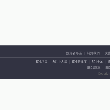
投資者專區
關於我們
廣
591租屋
591中古屋
591新建案
591土地
8891新車
88
Copyrigh