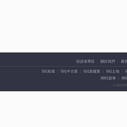
投資者專區
關於我們
廣
591租屋
591中古屋
591新建案
591土地
8891新車
88
Copyrigh