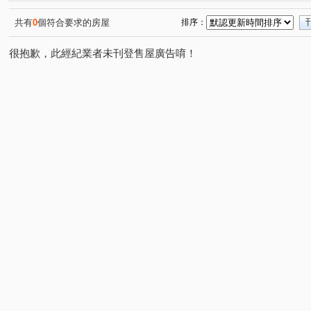
富宇君悅
恰恰好
龍門棕櫚
蘇活
煙波行
(1)
(1)
(1)
(1)
昌隆廣場-上禾旺
林森路47號大樓
昌昕明新首席2
(1)
(1)
(1)
共有
0
個符合要求的房屋
排序：
成真
星都心
樂高
臻愛竹北B區
總圓上城
(1)
(1)
(1)
(1)
很抱歉，此經紀業者未刊登售屋廣告唷！
春福聯合國
美麗新世界
宏都新市政
輕井澤
(1)
(1)
(1)
(1)
文德好境
五五侘
市政首璽
中華名廈
仰
(1)
(1)
(1)
(1)
美禾柿
築南大苑
遠雄六家匯
柯子湖段
(1)
(1)
(1)
(1)
成功路
光華街
中央路
勝利八街一段
中
(1)
(1)
(1)
(1)
東峰路
勝利八街二段
成功十一街
有謙一路
(1)
(1)
(2)
(1)
中華路四段
明湖路
東豐路
義民路三段
(2)
(1)
(1)
(1)
大庄路
建國路二段
金城一路
勝利二路
(1)
(1)
(1)
(1)
自由路
金山北一街
振興路
光明六路東一段
(1)
(1)
(1)
(1)
中華路
牛埔路
建中一路
東山街
中華路
(1)
(1)
(1)
(1)
昌隆一街
林森路
明新八街
埔頂一路
金
(1)
(1)
(1)
(1)
光明路
延平路二段
武陵西二路
日興一街
(1)
(1)
(1)
(1)
和平路
北大路
光復路一段
隘口一街
嘉
(1)
(1)
(1)
(1)
文忠路
花園東路
八德一路
環北路二段
(1)
(1)
(1)
(1)
福德街
新光五街
信義路六段
食品路
新
(1)
(1)
(1)
(1)
光復路
香北一路
六家五路一段
(1)
(1)
(1)