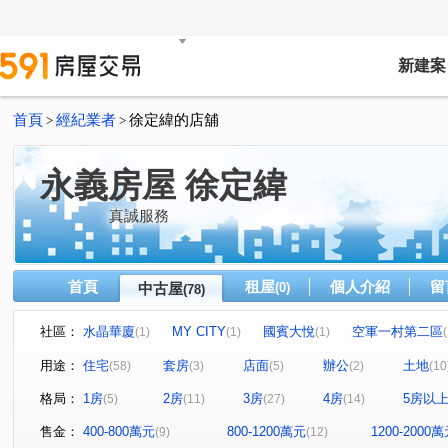
新建案
首頁
經紀業者
徐定緯的店舖
>
>
永義房屋 徐定緯
真誠服務
首頁
租屋
個人介紹
留
中古屋
(0)
(78)
社區：
水晶華廈
MY CITY
國賓大悅
空軍一村第二區
(1)
(1)
(1)
(
太睿觀
有謙家園
富廣和合
中華路四段
(1)
(1)
(1)
(1)
用途：
住宅
套房
店面
辦公
土地
(58)
(3)
(5)
(2)
(10
UPPER HOUSE
春福東綻
大庄路
豐邑馬可波
(1)
(1)
(1)
格局：
1房
2房
3房
4房
5房以
(5)
(11)
(27)
(14)
豐邑大有可為
未來21
冠鼎山曦楓泉
沐清城
(1)
(1)
(1)
(1)
自由路95巷18弄12號華廈
金山北一街
辰佳靜居
(1)
(1)
(1)
售金：
400-800萬元
800-1200萬元
1200-2000
(9)
(12)