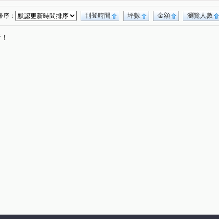
府家園
當代藝術Mo Art
中國江山
(1)
(2)
(1)
如意居B
巴黎伯爵
寶祥縣寶
一品國硯
(1)
(1)
(1)
(1)
刊登時間
坪數
金額
瀏覽人數
排序：
政潤隆
正光二街
寶山街
大興街
(1)
(3)
(1)
(1)
唷！
桃路
南平路
寶慶路
慈文路
(1)
(1)
(2)
(1)
崙段
民有十一街
奉化路
大連二街
(1)
(1)
(1)
(1)
大觀路三段
經國路
民有三街
慈光街
(2)
(1)
(2)
(1)
街
泰山街
莊敬路二段
德華街
(1)
(1)
(1)
(1)
路二段
瑞慶路
中平路
中埔二街
(1)
(1)
(1)
(1)
永樂街
東勢街
中山路
民生路
(2)
(1)
(1)
(1)
中山路
大業路一段
中華路
(1)
(1)
(1)
院後街
(1)