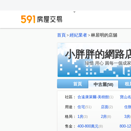
首頁
經紀業者
林居明的店舖
>
>
小胖胖的網路
珍惜 用心 圓每一個成
首頁
租
中古屋
(58)
社區：
合遠康萊爾-美樹館
寶山
(1)
興富發鉑悅
百川綠晶
(1)
(1)
用途：
住宅
店面
住
(51)
(2)
三閤院
宏國真愛D區
(1)
(1)
格局：
1房
2房
3房
(3)
(8)
新格名廈
冠倫大國
(1)
(1)
世紀風華
臻愛
合遠
(1)
(1)
售金：
400-800萬元
800-
(8)