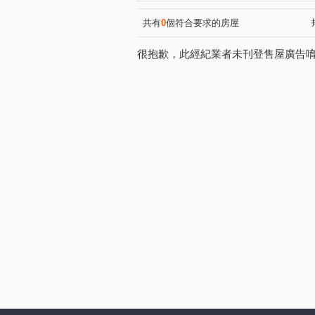
吾家麗
竹城御賞
學
(1)
(1)
白雲山莊
凱撒宮庭
(1)
(1)
共有
0
個符合要求的房屋
明日耀
大墅雲集
市
(1)
(1)
很抱歉，此經紀業者未刊登售屋廣告
樹仁三街
永安路
文
(1)
(2)
桃鶯路
天祥一街
沙
(1)
(1)
國豐六街
大華七街
(2)
(1)
大有路
同安街
鎮三
(1)
(1)
南平街
南上路
三民
(1)
(1)
大連三街
民有五街
(1)
(2)
國強七街
莊敬路一段
(1)
(1)
漢生東路
富國路
法
(1)
(1)