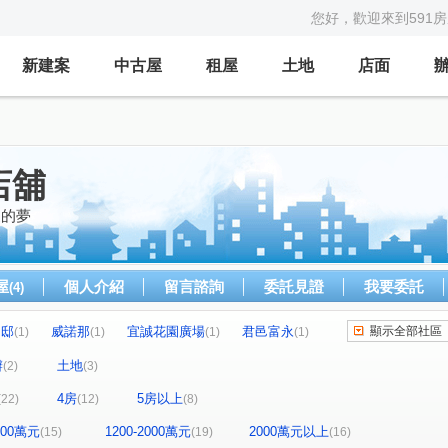
您好，歡迎來到591
新建案
中古屋
租屋
土地
店面
店舖
家的夢
屋
個人介紹
留言諮詢
委託見證
我要委託
(4)
名邸
威諾那
宜誠花園廣場
君邑富永
顯示全部社區
(1)
(1)
(1)
(1)
大家門第
合輝鼎苑
陽光峇里四季區
(1)
(1)
(1)
辦
土地
(2)
(3)
和洲House
瑜璟芳華
漢生ROOM18
(2)
(1)
(2)
4房
5房以上
(22)
(12)
(8)
尚林花園廣場
築世天下
鉑金House
(1)
(1)
(1)
史丹佛-美學館
新巢派
中國江山
(2)
(1)
(1)
1200萬元
1200-2000萬元
2000萬元以上
(15)
(19)
(16)