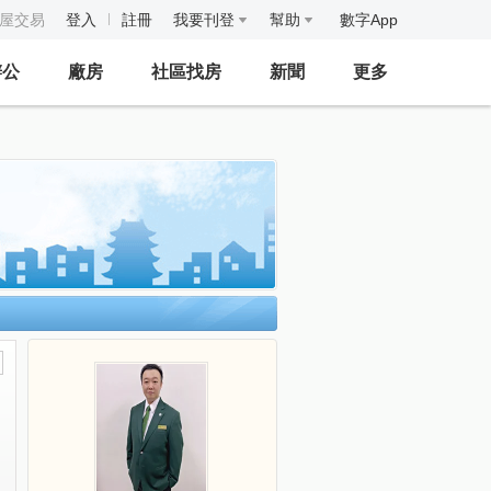
房屋交易
登入
註冊
我要刊登
幫助
數字App
辦公
廠房
社區找房
新聞
更多