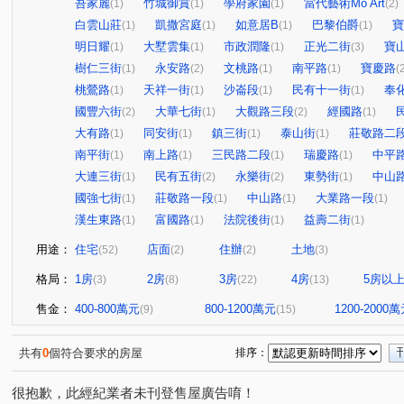
吾家麗
竹城御賞
學府家園
當代藝術Mo Art
(1)
(1)
(1)
(2)
白雲山莊
凱撒宮庭
如意居B
巴黎伯爵
寶
(1)
(1)
(1)
(1)
明日耀
大墅雲集
市政潤隆
正光二街
寶
(1)
(1)
(1)
(3)
樹仁三街
永安路
文桃路
南平路
寶慶路
(1)
(2)
(1)
(1)
(
桃鶯路
天祥一街
沙崙段
民有十一街
奉
(1)
(1)
(1)
(1)
國豐六街
大華七街
大觀路三段
經國路
(2)
(1)
(2)
(1)
大有路
同安街
鎮三街
泰山街
莊敬路二
(1)
(1)
(1)
(1)
南平街
南上路
三民路二段
瑞慶路
中平
(1)
(1)
(1)
(1)
大連三街
民有五街
永樂街
東勢街
中山
(1)
(2)
(2)
(1)
國強七街
莊敬路一段
中山路
大業路一段
(1)
(1)
(1)
(1)
漢生東路
富國路
法院後街
益壽二街
(1)
(1)
(1)
(1)
用途：
住宅
店面
住辦
土地
(52)
(2)
(2)
(3)
格局：
1房
2房
3房
4房
5房以
(3)
(8)
(22)
(13)
售金：
400-800萬元
800-1200萬元
1200-2000
(9)
(15)
共有
0
個符合要求的房屋
排序：
很抱歉，此經紀業者未刊登售屋廣告唷！