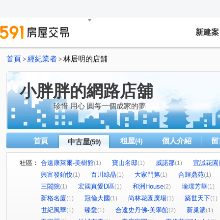
新建案
首頁
經紀業者
林居明的店舖
>
>
小胖胖的網路店舖
珍惜 用心 圓每一個成家的夢
首頁
租屋
個人介紹
留
中古屋
(4)
(59)
社區：
合遠康萊爾-美樹館
寶山名邸
威諾那
宜誠花園
(1)
(1)
(1)
興富發鉑悅
百川綠晶
大家門第
合輝鼎苑
(1)
(1)
(1)
(1)
三閤院
宏國真愛D區
和洲House
瑜璟芳華
(1)
(1)
(2)
(1)
新格名廈
冠倫大國
尚林花園廣場
築世天下
(1)
(1)
(1)
(1)
世紀風華
臻愛
合遠史丹佛-美學館
新巢派
(1)
(1)
(2)
(1)