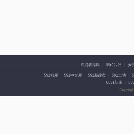
投資者專區
關於我們
廣
591租屋
591中古屋
591新建案
591土地
8891新車
88
Copyrigh