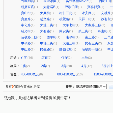
竹城御賞
學府家園
當代藝術Mo Art
中國江山
(1)
(1)
(2)
(
凱撒宮庭
如意居B
巴黎伯爵
寶祥縣寶
一
(1)
(1)
(1)
(1)
寶山街
大興街
樹仁三街
永安路
文桃路
(1)
(1)
(1)
(2)
(
寶慶路
慈文路
桃鶯路
天祥一街
沙崙段
(2)
(1)
(1)
(1)
(
奉化路
大連二街
大華七街
大觀路三段
(1)
(1)
(1)
(2)
慈光街
大有路
同安街
鎮三街
泰山街
(1)
(1)
(1)
(1)
(1)
莊敬路二段
德華街
南平街
南上路
三民
(1)
(1)
(1)
(1)
中平路
中埔二街
大連三街
民有五街
永
(1)
(1)
(1)
(2)
中山路
民生路
國強七街
莊敬路一段
中
(1)
(1)
(1)
(1)
用途：
住宅
店面
住辦
土地
(46)
(2)
(2)
(3)
格局：
1房
2房
3房
4房
5房以
(2)
(7)
(20)
(12)
售金：
400-800萬元
800-1200萬元
1200-2000
(8)
(13)
共有
0
個符合要求的房屋
排序：
很抱歉，此經紀業者未刊登售屋廣告唷！