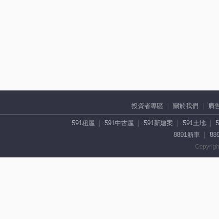
投資者專區
關於我們
廣
591租屋
591中古屋
591新建案
591土地
8891新車
88
Copyrigh