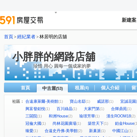
新建案
首頁
經紀業者
林居明的店舖
>
>
小胖胖的網路店舖
珍惜 用心 圓每一個成家的夢
首頁
租屋
個人介紹
留
中古屋
(4)
(53)
社區：
合遠康萊爾-美樹館
寶山名邸
威諾那
宜誠花園
(1)
(1)
(1)
興富發鉑悅
百川綠晶
大家門第
合輝鼎苑
(1)
(1)
(1)
(1)
三閤院
和洲House
瑜璟芳華
漢生ROOM18
(1)
(2)
(1)
(2)
冠倫大國
尚林花園廣場
築世天下
鉑金House
(1)
(1)
(1)
(
臻愛
合遠史丹佛-美學館
新巢派
中國江山
(1)
(2)
(1)
(1)