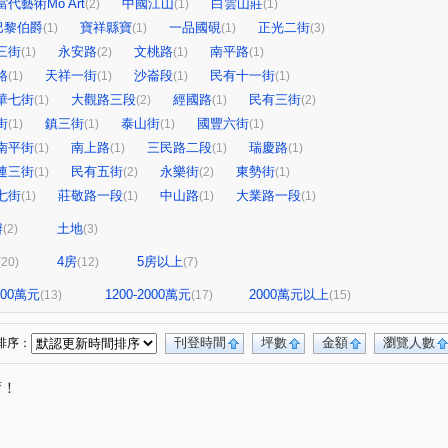
當代藝術Mo Art
中國江山
白雲山莊
(2)
(1)
(1)
巴黎伯爵
寶祥縣寶
一品國硯
正光二街
(1)
(1)
(1)
(3)
三街
永安路
文桃路
南平路
(1)
(2)
(1)
(1)
路
天祥一街
沙崙段
民有十一街
(1)
(1)
(1)
(1)
華七街
大觀路三段
經國路
民有三街
(1)
(2)
(1)
(2)
街
鎮三街
泰山街
國豐六街
(1)
(1)
(1)
(1)
南平街
南上路
三民路二段
瑞慶路
(1)
(1)
(1)
(1)
連三街
民有五街
永樂街
東勢街
(1)
(2)
(2)
(1)
七街
莊敬路一段
中山路
大業路一段
(1)
(1)
(1)
(1)
辦
土地
(2)
(3)
4房
5房以上
(20)
(12)
(7)
1200萬元
1200-2000萬元
2000萬元以上
(13)
(17)
(15)
刊登時間
坪數
金額
瀏覽人數
排序：
唷！