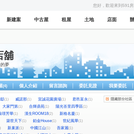
您好，歡迎來到591
新建案
中古屋
租屋
土地
店面
店舖
家的夢
屋
個人介紹
留言諮詢
委託見證
我要委託
(4)
名邸
威諾那
宜誠花園廣場
君邑富永
隱藏部分社區
(1)
(1)
(1)
(1)
大家門第
合輝鼎苑
陽光峇里四季區
(1)
(1)
(1)
瑜璟芳華
漢生ROOM18
新格名廈
(1)
(2)
(1)
築世天下
鉑金House
世紀風華
(1)
(1)
(1)
新巢派
中國江山
吾家麗
)
(1)
(1)
(1)