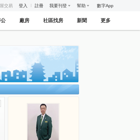
房屋交易
登入
註冊
我要刊登
幫助
數字App
辦公
廠房
社區找房
新聞
更多