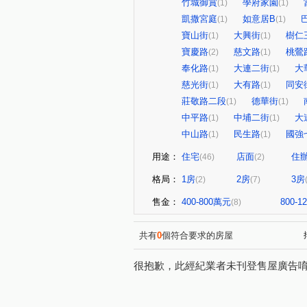
竹城御賞
學府家園
(1)
(1)
凱撒宮庭
如意居B
(1)
(1)
寶山街
大興街
樹仁
(1)
(1)
寶慶路
慈文路
桃鶯
(2)
(1)
奉化路
大連二街
大
(1)
(1)
慈光街
大有路
同安
(1)
(1)
莊敬路二段
德華街
(1)
(1)
中平路
中埔二街
大
(1)
(1)
中山路
民生路
國強
(1)
(1)
用途：
住宅
店面
住
(46)
(2)
格局：
1房
2房
3房
(2)
(7)
售金：
400-800萬元
800-
(8)
共有
0
個符合要求的房屋
很抱歉，此經紀業者未刊登售屋廣告