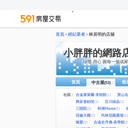
首頁
經紀業者
林居明的店舖
>
>
小胖胖的網路
珍惜 用心 圓每一個成
首頁
租
中古屋
(53)
社區：
合遠康萊爾-美樹館
寶山
(1)
興富發鉑悅
百川綠晶
(1)
(1)
三閤院
和洲House
(1)
(2)
冠倫大國
尚林花園廣場
(1)
(1)
臻愛
合遠史丹佛-美學館
(1)
(2