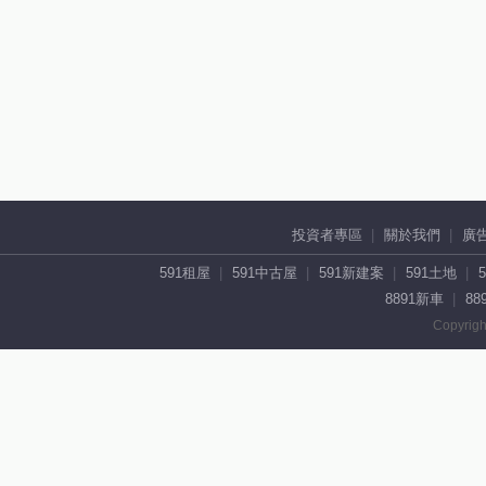
投資者專區
關於我們
廣
591租屋
591中古屋
591新建案
591土地
8891新車
88
Copyrigh