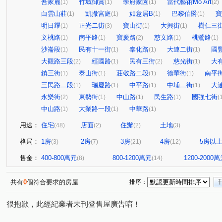
吾家麗
竹城御賞
學府家園
當代藝術Mo Art
(1)
(1)
(1)
(2)
白雲山莊
凱撒宮庭
如意居B
巴黎伯爵
寶
(1)
(1)
(1)
(1)
明日耀
正光二街
寶山街
大興街
樹仁三
(1)
(3)
(1)
(1)
文桃路
南平路
寶慶路
慈文路
桃鶯路
(1)
(1)
(2)
(1)
(1)
沙崙段
民有十一街
奉化路
大連二街
國
(1)
(1)
(1)
(1)
大觀路三段
經國路
民有三街
慈光街
大
(2)
(1)
(2)
(1)
鎮三街
泰山街
莊敬路二段
德華街
南平
(1)
(1)
(1)
(1)
三民路二段
瑞慶路
中平路
中埔二街
大
(1)
(1)
(1)
(1)
永樂街
東勢街
中山路
民生路
國強七街
(2)
(1)
(1)
(1)
(
中山路
大業路一段
中華路
(1)
(1)
(1)
用途：
住宅
店面
住辦
土地
(48)
(2)
(2)
(3)
格局：
1房
2房
3房
4房
5房以
(3)
(7)
(21)
(12)
售金：
400-800萬元
800-1200萬元
1200-2000
(8)
(14)
共有
0
個符合要求的房屋
排序：
很抱歉，此經紀業者未刊登售屋廣告唷！