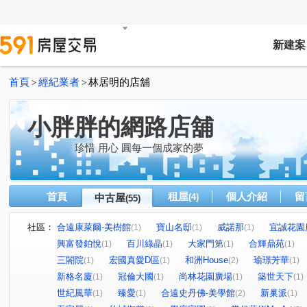
新建案
首頁
經紀業者
林居明的店舖
>
>
小胖胖的網路店舖
珍惜 用心 圓每一個成家的夢
首頁
租屋
個人介紹
留
中古屋
(4)
(55)
社區：
合遠康萊爾-美樹館
寶山名邸
威諾那
宜誠花園
(1)
(1)
(1)
興富發鉑悅
百川綠晶
大家門第
合輝鼎苑
(1)
(1)
(1)
(1)
三閤院
宏國真愛D區
和洲House
瑜璟芳華
(1)
(1)
(2)
(1)
新格名廈
冠倫大國
尚林花園廣場
築世天下
(1)
(1)
(1)
(1)
世紀風華
臻愛
合遠史丹佛-美學館
新巢派
(1)
(1)
(2)
(1)