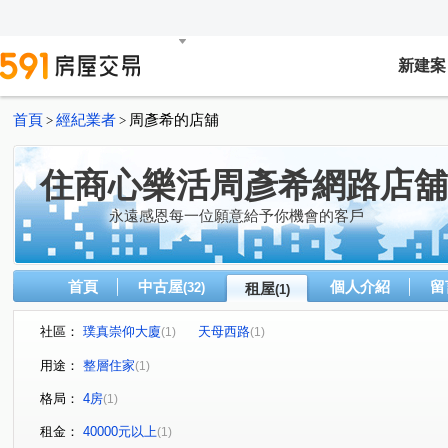
新建案
首頁
經紀業者
周彥希的店舖
>
>
住商心樂活周彥希網路店舖
永遠感恩每一位願意給予你機會的客戶
首頁
中古屋
個人介紹
留
(32)
租屋
(1)
社區：
璞真崇仰大廈
天母西路
(1)
(1)
用途：
整層住家
(1)
格局：
4房
(1)
租金：
40000元以上
(1)