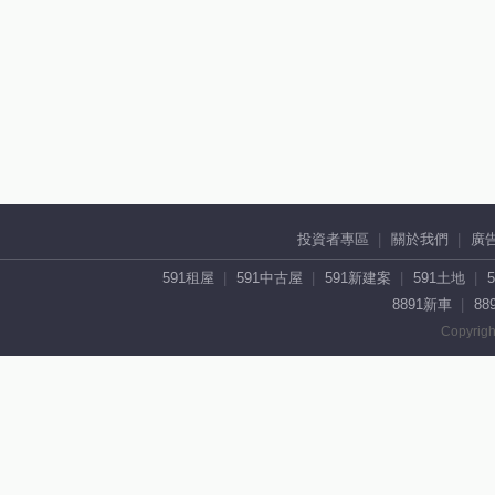
投資者專區
關於我們
廣
591租屋
591中古屋
591新建案
591土地
8891新車
88
Copyrigh