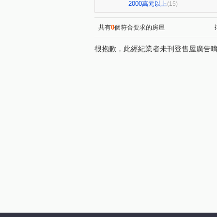
逸偉站前ONE
鉑克棶
(1)
(1)
2000萬元以上
(15)
仁德一路
正福街
大
(1)
(1)
中埔一街
文青路
中
(1)
(1)
共有
0
個符合要求的房屋
國豐六街
永福西街
(1)
(1)
很抱歉，此經紀業者未刊登售屋廣告
中正五街
愛國街
高
(1)
(1)
宏昌一街
豐田二路
(1)
(1)
秀山路
正光路
高城
(1)
(1)
莊敬路一段
同德六街
(1)
(1)