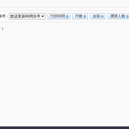
羅浮宮廷
竹城喜多
臻愛家
光欣匯
(1)
(1)
(1)
(1)
業路一段
文中三路
溫州街
經國路
(1)
(1)
(1)
(1)
正路
桃德路
莊敬路二段
三民路一段
(1)
(1)
(1)
(1)
刊登時間
坪數
金額
瀏覽人數
排序：
德壽街
宏昌十街
公園路
忠勇街
(1)
(1)
(1)
(1)
唷！
城七街
興平路
永福街
慈惠三街
(1)
(1)
(1)
(1)
慈文路
莊一街
力行路
永安路
(1)
(1)
(2)
(1)
一街
新民街
大興西路三段
國強一街
(1)
(1)
(1)
(1)
建國東路
復興路
南豐一街
(1)
(1)
(1)