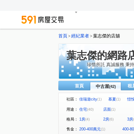
首頁
經紀業者
葉志傑的店舖
>
>
葉志傑的網路
珍惜所託 真誠服務 秉
首頁
租
中古屋
(42)
社區：
佳瑞遊city
慕夏
愷
(1)
(1)
中悅春天廣場
首璽
(1)
(1)
用途：
住宅
店面
(40)
(1)
中國金典
宏國真愛D區
(1)
(1)
格局：
1房
2房
3房
(4)
(6)
花園宮庭
皇家宮庭
(1)
(1)
竹城和賞
竹城真鶴
(1)
(1)
售金：
200-400萬元
400-
(1)