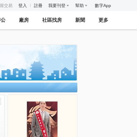
房屋交易
登入
註冊
我要刊登
幫助
數字App
辦公
廠房
社區找房
新聞
更多