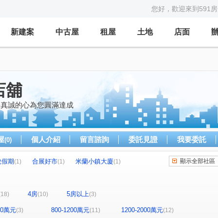
您好，歡迎來到591
新建案
中古屋
租屋
土地
店面
店舖
持真誠的心為您圓滿達成
屋
個人介紹
留言諮詢
委託見證
我要委託
(0)
悅假期
合展好市
米蘭小鎮大廈
顯示全部社區
(1)
(1)
(1)
竹城明治
首綻
總督府
世紀風華
(1)
(1)
(1)
(1)
廣豐公園大墅
GOLF
廣豐公園二期
(1)
(1)
(1)
4房
5房以上
(18)
(10)
(3)
金品名園(宏昌一街)
鵬躍序
鴻苑
(1)
(1)
(1)
永安星鑽
美麗一森
名嘉逸境
(1)
(1)
(1)
800萬元
800-1200萬元
1200-2000萬元
(3)
(11)
(12)