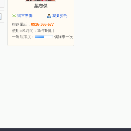
葉志傑
留言諮詢
我要委託
聯絡電話：
0916-366-677
使用591時間：15年8個月
一週活躍度：
偶爾來一次