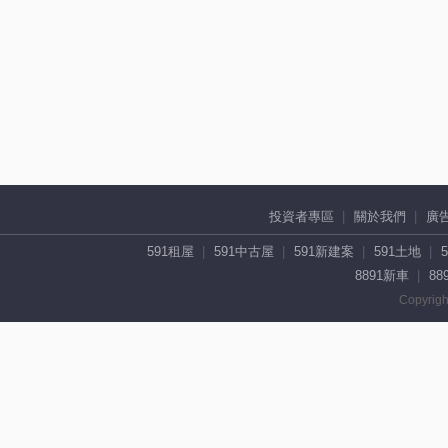
投資者專區
關於我們
廣
591租屋
591中古屋
591新建案
591土地
8891新車
88
Copyrigh