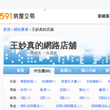
新建案
首頁
經紀業者
王妙真的店舖
>
>
王妙真的網路店舖
一聲朋友 一生朋友
首頁
租屋
個人介紹
留
中古屋
(3)
(85)
社區：
華固世貿
松德88
世貿IC大廈
大安御邸
(1)
(5)
(1)
(1)
信義ME
聯邦大城
世貿國際商旅
信義新世界
(2)
(1)
(4)
(2
用途：
住宅
套房
店面
辦公
廠房
(78)
(1)
(2)
(3)
(1)
金帝大廈
新川普
甲山林市政官邸3號
大隱青后
(1)
(3)
(1)
格局：
1房
2房
3房
4房
5房以
(18)
(19)
(25)
(10)
松河大美
W110璞石麗緻
翔譽101大樓
林肯大
(1)
(1)
(1)
文心漂亮花園文心區
南港國宅
甲山林玉成街華廈
(1)
(1)
(1)
售金：
800-1200萬元
1200-2000萬元
2000萬元以
(1)
(22)