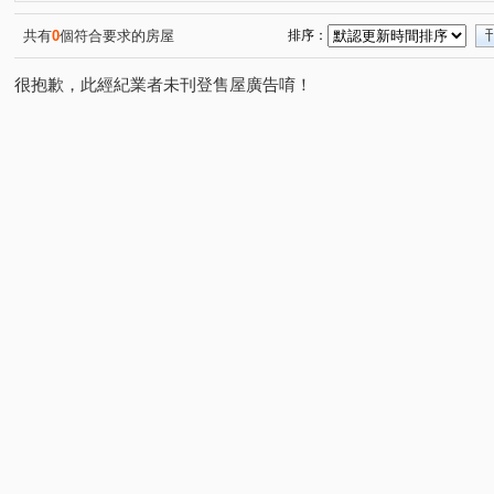
101高第
家美國際金融大樓
惠安永吉大樓
逸
(1)
(1)
(1)
新東京宅
大湖優境
國泰六村
信義國際
(1)
(1)
(1)
(1)
共有
0
個符合要求的房屋
排序：
上林苑
忠孝龍華
信義誠家
世貿國座大樓
(1)
(1)
(1)
(1)
很抱歉，此經紀業者未刊登售屋廣告唷！
合砌雲開
信義香榭
富裔101
寓之東京
皇
(1)
(1)
(1)
(1)
太子東宮一期
敦南小凱悅大樓
亞昕御金香
凱
(2)
(1)
(1)
捷運喜來登二期
101富裔館
忠孝阿波羅
忠孝
(1)
(1)
(1)
基隆路一段
松德路
忠孝東路五段
瑞安街
(7)
(6)
(8)
(1)
信義路五段
明德路一段
天母北路
虎林街
(6)
(1)
(2)
(2)
光復南路
五谷王北街
永吉路
松河街
延
(2)
(1)
(4)
(1)
林口街
八德路四段
松山路
敦化南路二段
(2)
(1)
(3)
(1)
忠孝東路六段
玉成街
進士路二段
南京東路三
(2)
(2)
(1)
松隆路
南京東路二段
星雲街
信義路六段
(1)
(1)
(1)
(1)
吳興街
新台五路一段
市民大道四段
敦化北路
(1)
(1)
(1)
(
基隆路二段
文化二路一段
福德一路
忠孝東路
(1)
(1)
(2)