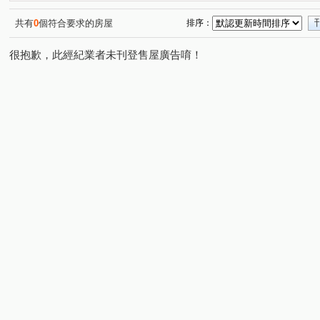
家美國際金融大樓
逸仙明珠
信義WOW
新東
(1)
(1)
(1)
國泰六村
信義國際
海華九福名人
上林苑
(1)
(1)
(1)
(1)
共有
0
個符合要求的房屋
排序：
信義誠家
世貿國座大樓
捷運夏宮
合砌雲開
(1)
(1)
(1)
(1)
很抱歉，此經紀業者未刊登售屋廣告唷！
富裔101
寓之東京
皇鼎花園廣場
太子東宮一
(1)
(1)
(1)
敦南小凱悅大樓
亞昕御金香
凱旋大地二期
捷
(1)
(1)
(1)
101富裔館
忠孝阿波羅
松德路
忠孝東路五段
(1)
(1)
(6)
(8
民權路
福德街
信義路五段
明德路一段
(1)
(3)
(6)
(1)
基隆路一段
虎林街
松勤街
光復南路
五
(6)
(2)
(2)
(2)
松河街
延平北路四段
林口街
八德路四段
(1)
(1)
(2)
(1)
敦化南路二段
福德街
五分街
忠孝東路六段
(1)
(4)
(1)
(2)
進士路二段
南京東路三段
饒河街
松隆路
(1)
(1)
(1)
(1)
星雲街
信義路六段
大道路
青雲街
吳興
(1)
(1)
(2)
(1)
市民大道四段
敦化北路
向陽路
基隆路二段
(1)
(1)
(1)
(1)
福德一路
忠孝東路四段
(2)
(1)