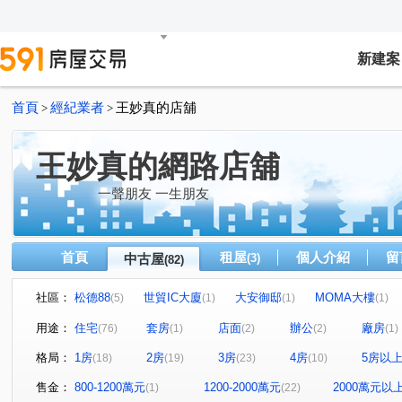
新建案
首頁
經紀業者
王妙真的店舖
>
>
王妙真的網路店舖
一聲朋友 一生朋友
首頁
租屋
個人介紹
留
中古屋
(3)
(82)
社區：
松德88
世貿IC大廈
大安御邸
MOMA大樓
(5)
(1)
(1)
(1)
聯邦大城
世貿國際商旅
信義新世界
光信大廈
(1)
(4)
(2)
(
用途：
住宅
套房
店面
辦公
廠房
(76)
(1)
(2)
(2)
(1)
新川普
甲山林市政官邸3號
大隱青后
和暘信邑
(3)
(1)
(1)
格局：
1房
2房
3房
4房
5房以
(18)
(19)
(23)
(10)
W110璞石麗緻
翔譽101大樓
林肯大廈
文心漂
(1)
(1)
(1)
南港國宅
甲山林玉成街華廈
文華麗舍
101高
(1)
(1)
(1)
售金：
800-1200萬元
1200-2000萬元
2000萬元以
(1)
(22)