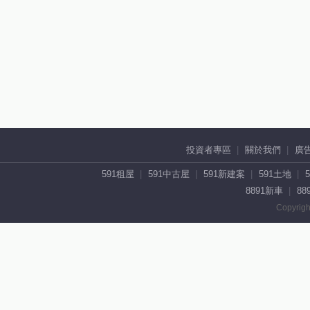
投資者專區
關於我們
廣
591租屋
591中古屋
591新建案
591土地
8891新車
88
Copyrigh