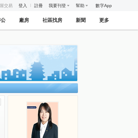
房屋交易
登入
註冊
我要刊登
幫助
數字App
辦公
廠房
社區找房
新聞
更多