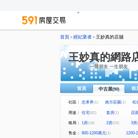
首頁
經紀業者
王妙真的店舖
>
>
王妙真的網路
一聲朋友 一生朋友
首頁
租
中古屋
(90)
社區：
忠孝界
南方莊園
松
(1)
(1)
華固世貿
松德88
世
(1)
(4)
用途：
住宅
套房
店
(82)
(1)
信義ME
聯邦大城
(2)
(1)
格局：
1房
2房
3房
(18)
(20)
金帝大廈
新川普
甲
(1)
(3)
松河大美
W110璞石麗緻
(1)
(1
售金：
800-1200萬元
1200
(1)