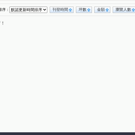
國宅
甲山林玉成街華廈
文華麗舍
(1)
(1)
(1)
樓
惠安永吉大樓
逸仙明珠
信義WOW
(1)
(1)
(1)
(1)
刊登時間
坪數
金額
瀏覽人數
排序：
國泰六村
信義國際
海華九福名人
(1)
(1)
(1)
唷！
義誠家
世貿國座大樓
捷運夏宮
(1)
(1)
(1)
寓之東京
皇鼎花園廣場
太子東宮一期
(1)
(1)
(2)
香
凱旋大地二期
捷運喜來登二期
(1)
(1)
(1)
中坡南路
辛亥路四段
松德路
(1)
(1)
(6)
段
忠孝東路四段
基隆路一段
瑞安街
(9)
(1)
(7)
(1)
路五段
明德路一段
天母北路
虎林街
(6)
(1)
(2)
(2)
谷王北街
永吉路
松河街
(1)
(4)
(1)
八德路四段
松山路
敦化南路二段
(1)
(3)
(1)
東路六段
玉成街
進士路二段
(2)
(2)
(1)
松隆路
南京東路二段
莊敬路
(1)
(1)
(1)
大道路
青雲街
吳興街
新台五路一段
(2)
(1)
(1)
(1)
向陽路
基隆路二段
文化二路一段
(1)
(1)
(1)