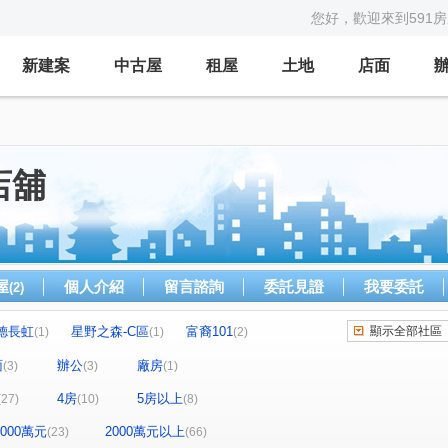
您好，歡迎來到591
新建案
中古屋
租屋
土地
店面
店舖
屋
個人介紹
留言諮詢
委託見證
我要委託
(2)
德長虹
星野之森-C區
富裔101
顯示全部社區
(1)
(1)
(2)
貿IC大廈
大安御邸
MOMA大樓
(1)
(1)
(1)
面
辦公
廠房
(3)
(3)
(1)
世貿國際商旅
信義新世界
光信大廈
(4)
(2)
(1)
4房
5房以上
(27)
(10)
(8)
山林市政官邸3號
大隱青后
和暘信邑
(1)
(1)
(2)
翔譽101大樓
林肯大廈
)
(1)
(1)
-2000萬元
2000萬元以上
(23)
(66)