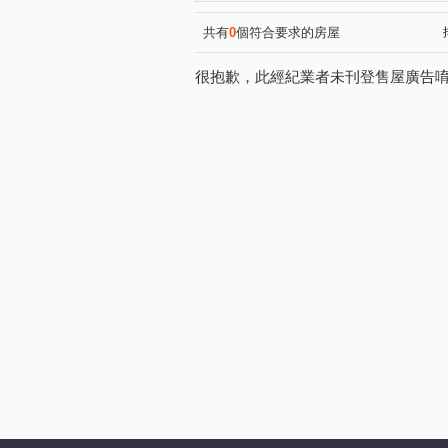
文心漂亮花園文心區
南港
(1)
101高第
家美國際金融大
(1)
共有
0
個符合要求的房屋
新東京宅
大湖優境
(1)
(1)
很抱歉，此經紀業者未刊登售屋廣告
上林苑
忠孝龍華
信
(1)
(1)
合砌雲開
信義香榭
(1)
(1)
敦南小凱悅大樓
亞昕御金
(1)
101富裔館
忠孝阿波羅
(1)
(1)
新台五路二段
忠孝東路五
(1)
民權路
福德街
信義
(1)
(3)
松勤街
光復南路
五
(2)
(2)
延平北路四段
林口街
(1)
(2)
福德街
五分街
忠孝
(4)
(1)
南京東路三段
饒河街
(1)
(1)
星雲街
信義路六段
(1)
(1)
市民大道四段
敦化北路
(1)
(1)
福德一路
忠孝東路四段
(2)
(1)