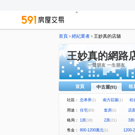
首頁
經紀業者
王妙真的店舖
>
>
王妙真的網路
一聲朋友 一生朋友
首頁
租
中古屋
(91)
社區：
忠孝界
南方莊園
松
(1)
(1)
華固世貿
松德88
世
(1)
(5)
用途：
住宅
套房
店
(83)
(1)
信義ME
聯邦大城
(2)
(1)
格局：
1房
2房
3房
(18)
(21)
金帝大廈
新川普
甲
(1)
(3)
松河大美
W110璞石麗緻
(1)
(1
售金：
800-1200萬元
1200
(1)