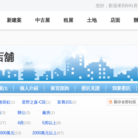
您好，歡迎來到591
新建案
中古屋
租屋
土地
店面
店舖
屋
個人介紹
留言諮詢
委託見證
我要委託
(3)
德長虹
星野之森-C區
富裔101
顯示全部社區
(1)
(1)
(2)
貿IC大廈
大安御邸
MOMA大樓
(1)
(1)
(1)
面
辦公
廠房
(3)
(3)
(1)
世貿國際商旅
信義新世界
光信大廈
(4)
(2)
(1)
4房
5房以上
(27)
(10)
(8)
山林市政官邸3號
大隱青后
和暘信邑
(1)
(1)
(2)
翔譽101大樓
林肯大廈
)
(1)
(1)
-2000萬元
2000萬元以上
(23)
(67)