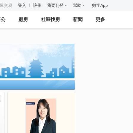
房屋交易
登入
註冊
我要刊登
幫助
數字App
辦公
廠房
社區找房
新聞
更多