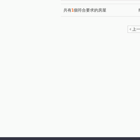
文心漂亮花園文心區
南港
(1)
101高第
家美國際金融大
(1)
共有
1
個符合要求的房屋
新東京宅
大湖優境
(1)
(1)
上林苑
忠孝龍華
信
(1)
(1)
上
合砌雲開
信義香榭
(1)
(1)
敦南小凱悅大樓
亞昕御金
(1)
101富裔館
忠孝阿波羅
(1)
(1)
新台五路二段
忠孝東路五
(1)
民權路
福德街
信義
(1)
(3)
松勤街
光復南路
五
(2)
(2)
延平北路四段
林口街
(1)
(2)
福德街
五分街
忠孝
(4)
(1)
南京東路三段
饒河街
(1)
(1)
星雲街
信義路六段
(1)
(1)
市民大道四段
敦化北路
(1)
(1)
福德一路
忠孝東路四段
(2)
(1)