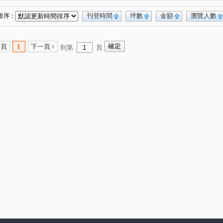
國宅
甲山林玉成街華廈
文華麗舍
(1)
(1)
(1)
樓
惠安永吉大樓
逸仙明珠
信義WOW
(1)
(1)
(1)
(1)
刊登時間
坪數
金額
瀏覽人數
排序：
國泰六村
信義國際
海華九福名人
(1)
(1)
(1)
義誠家
世貿國座大樓
捷運夏宮
(1)
(1)
(1)
一頁
1
下一頁
到第
頁
寓之東京
皇鼎花園廣場
太子東宮一期
(1)
(1)
(2)
香
凱旋大地二期
捷運喜來登二期
(1)
(1)
(1)
中坡南路
辛亥路四段
松德路
(1)
(1)
(7)
段
忠孝東路四段
基隆路一段
瑞安街
(9)
(1)
(7)
(1)
路五段
明德路一段
天母北路
虎林街
(6)
(1)
(2)
(2)
谷王北街
永吉路
松河街
(1)
(4)
(1)
八德路四段
松山路
敦化南路二段
(1)
(3)
(1)
東路六段
玉成街
進士路二段
(2)
(2)
(1)
松隆路
南京東路二段
莊敬路
(1)
(1)
(1)
大道路
青雲街
吳興街
新台五路一段
(2)
(1)
(1)
(1)
向陽路
基隆路二段
文化二路一段
(1)
(1)
(1)