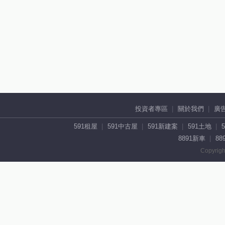
投資者專區
關於我們
廣
591租屋
591中古屋
591新建案
591土地
8891新車
88
Copyrigh