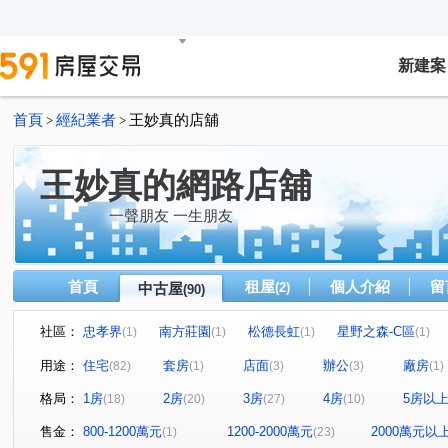
新建案
首頁
經紀業者
王妙真的店舖
>
>
王妙真的網路店舖
一聲朋友 一生朋友
首頁
租屋
個人介紹
留
中古屋
(2)
(90)
社區：
忠孝界
南方莊園
松德長虹
星野之森-C區
(1)
(1)
(1)
(1)
華固世貿
松德88
世貿IC大廈
大安御邸
(1)
(4)
(1)
(1)
用途：
住宅
套房
店面
辦公
廠房
(82)
(1)
(3)
(3)
(1)
信義ME
聯邦大城
世貿國際商旅
信義新世界
(2)
(1)
(4)
(2
格局：
1房
2房
3房
4房
5房以
(18)
(20)
(27)
(10)
金帝大廈
新川普
甲山林市政官邸3號
大隱青后
(1)
(3)
(1)
松河大美
W110璞石麗緻
翔譽101大樓
林肯大
(1)
(1)
(1)
售金：
800-1200萬元
1200-2000萬元
2000萬元以
(1)
(23)