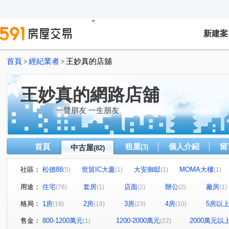
新建案
首頁
經紀業者
王妙真的店舖
>
>
王妙真的網路店舖
一聲朋友 一生朋友
首頁
租屋
個人介紹
留
中古屋
(3)
(82)
社區：
松德88
世貿IC大廈
大安御邸
MOMA大樓
(5)
(1)
(1)
(1)
聯邦大城
世貿國際商旅
信義新世界
光信大廈
(1)
(4)
(2)
(
用途：
住宅
套房
店面
辦公
廠房
(76)
(1)
(2)
(2)
(1)
新川普
甲山林市政官邸3號
大隱青后
和暘信邑
(3)
(1)
(1)
格局：
1房
2房
3房
4房
5房以
(18)
(19)
(23)
(10)
W110璞石麗緻
翔譽101大樓
林肯大廈
文心漂
(1)
(1)
(1)
南港國宅
甲山林玉成街華廈
文華麗舍
101高
(1)
(1)
(1)
售金：
800-1200萬元
1200-2000萬元
2000萬元以
(1)
(22)