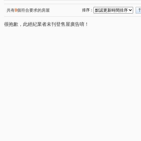
家美國際金融大樓
逸仙明珠
信義WOW
新東
(1)
(1)
(1)
國泰六村
信義國際
海華九福名人
上林苑
(1)
(1)
(1)
(1)
共有
0
個符合要求的房屋
排序：
信義誠家
世貿國座大樓
捷運夏宮
合砌雲開
(1)
(1)
(1)
(1)
很抱歉，此經紀業者未刊登售屋廣告唷！
富裔101
寓之東京
皇鼎花園廣場
太子東宮一
(1)
(1)
(1)
敦南小凱悅大樓
亞昕御金香
凱旋大地二期
捷
(1)
(1)
(1)
101富裔館
忠孝阿波羅
松德路
忠孝東路五段
(1)
(1)
(6)
(8
民權路
福德街
信義路五段
明德路一段
(1)
(3)
(6)
(1)
基隆路一段
虎林街
松勤街
光復南路
五
(6)
(2)
(2)
(2)
松河街
延平北路四段
林口街
八德路四段
(1)
(1)
(2)
(1)
敦化南路二段
福德街
五分街
忠孝東路六段
(1)
(4)
(1)
(2)
進士路二段
南京東路三段
饒河街
松隆路
(1)
(1)
(1)
(1)
星雲街
信義路六段
大道路
青雲街
吳興
(1)
(1)
(2)
(1)
市民大道四段
敦化北路
向陽路
基隆路二段
(1)
(1)
(1)
(1)
福德一路
忠孝東路四段
(2)
(1)