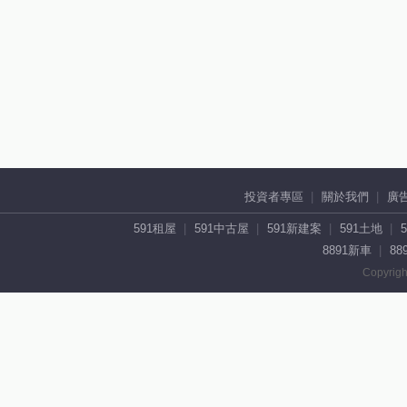
投資者專區
關於我們
廣
591租屋
591中古屋
591新建案
591土地
8891新車
88
Copyrigh