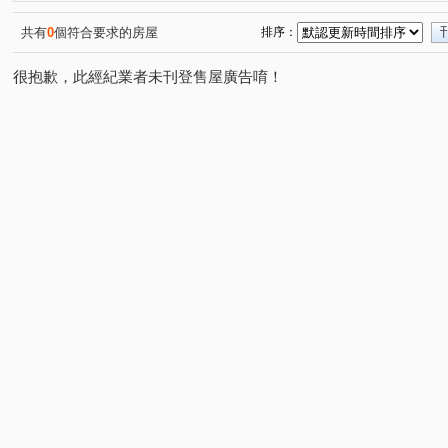
家美國際金融大樓
逸仙明珠
信義WOW
新東
(1)
(1)
(1)
國泰六村
信義國際
海華九福名人
上林苑
(1)
(1)
(1)
(1)
共有
0
個符合要求的房屋
排序：
信義誠家
世貿國座大樓
捷運夏宮
合砌雲開
(1)
(1)
(1)
(1)
很抱歉，此經紀業者未刊登售屋廣告唷！
富裔101
寓之東京
皇鼎花園廣場
太子東宮一
(1)
(1)
(1)
敦南小凱悅大樓
亞昕御金香
凱旋大地二期
捷
(1)
(1)
(1)
101富裔館
忠孝阿波羅
松德路
忠孝東路五段
(1)
(1)
(6)
(8
民權路
福德街
信義路五段
明德路一段
(1)
(3)
(6)
(1)
基隆路一段
虎林街
松勤街
光復南路
五
(6)
(2)
(2)
(2)
松河街
延平北路四段
林口街
八德路四段
(1)
(1)
(2)
(1)
敦化南路二段
福德街
五分街
忠孝東路六段
(1)
(4)
(1)
(2)
進士路二段
南京東路三段
饒河街
松隆路
(1)
(1)
(1)
(1)
星雲街
信義路六段
大道路
青雲街
吳興
(1)
(1)
(2)
(1)
市民大道四段
敦化北路
向陽路
基隆路二段
(1)
(1)
(1)
(1)
福德一路
忠孝東路四段
(2)
(1)