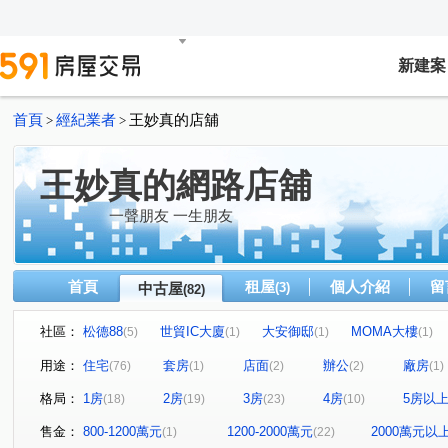
新建案
首頁
經紀業者
王妙真的店舖
>
>
王妙真的網路店舖
一聲朋友 一生朋友
首頁
租屋
個人介紹
留
中古屋
(3)
(82)
社區：
松德88
世貿IC大廈
大安御邸
MOMA大樓
(5)
(1)
(1)
(1)
聯邦大城
世貿國際商旅
信義新世界
光信大廈
(1)
(4)
(2)
(
用途：
住宅
套房
店面
辦公
廠房
(76)
(1)
(2)
(2)
(1)
新川普
甲山林市政官邸3號
大隱青后
和暘信邑
(3)
(1)
(1)
格局：
1房
2房
3房
4房
5房以
(18)
(19)
(23)
(10)
W110璞石麗緻
翔譽101大樓
林肯大廈
文心漂
(1)
(1)
(1)
南港國宅
甲山林玉成街華廈
文華麗舍
101高
(1)
(1)
(1)
售金：
800-1200萬元
1200-2000萬元
2000萬元以
(1)
(22)