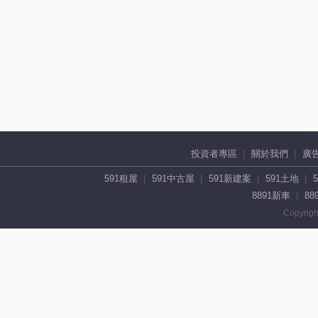
投資者專區
關於我們
廣
591租屋
591中古屋
591新建案
591土地
8891新車
88
Copyrigh