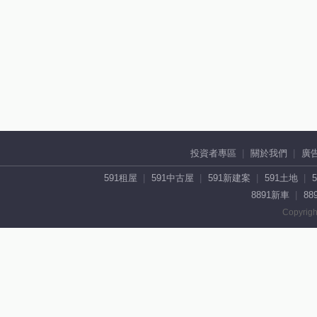
投資者專區
關於我們
廣
591租屋
591中古屋
591新建案
591土地
8891新車
88
Copyrigh