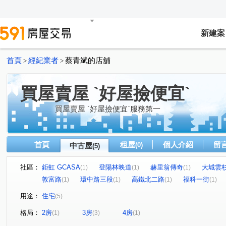
新建案
首頁
經紀業者
蔡青斌的店舖
>
>
買屋賣屋 `好屋撿便宜`
買屋賣屋 `好屋撿便宜`服務第一
首頁
租屋
個人介紹
留
中古屋
(0)
(5)
社區：
鉅虹 GCASA
登陽林映道
赫里翁傳奇
大城雲
(1)
(1)
(1)
敦富路
環中路三段
高鐵北二路
福科一街
(1)
(1)
(1)
(1)
用途：
住宅
(5)
格局：
2房
3房
4房
(1)
(3)
(1)