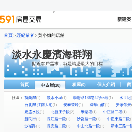
新建案
首頁
經紀業者
黃小姐的店舖
>
>
淡水永慶濱海群翔
貼近客戶需求，就是靖憑最大的目標
首頁
租屋
個人介紹
留
中古屋
(0)
(18)
社區：
荷蘭灣
淡水小城
學府路136巷42弄5號
水世紀
(1)
(1)
(1)
台北灣-江南大宅
安泰登峰
國華山莊
安家帝景
(1)
(1)
(1)
宏盛水悅
北新庄子段
米蘭段
中正路二段
(1)
(2)
(1)
(1)
新民街
長江路一段
沙崙路一段
中正東路二段
(1)
(1)
(1)
(
沙崙路
長安路二段
中山北路一段
新市三路一
(1)
(1)
(1)