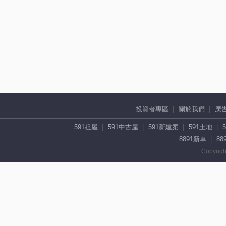
投資者專區
關於我們
廣
591租屋
591中古屋
591新建案
591土地
8891新車
88
Copyrigh