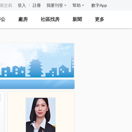
房屋交易
登入
註冊
我要刊登
幫助
數字App
辦公
廠房
社區找房
新聞
更多