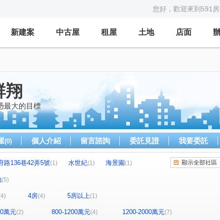
您好，歡迎來到591
新建案
中古屋
租屋
土地
店面
群翔
憑最大的目標
屋
個人介紹
留言諮詢
委託見證
我要委託
(0)
府路136巷42弄5號
水世紀
海景園
顯示全部社區
(1)
(1)
(1)
峰
國華山莊
安家帝景
臺中市大福新城
(1)
(1)
(1)
(1)
地
(5)
米蘭段
中正路二段
學府路
民權路
(1)
(1)
(2)
(1)
4房
5房以上
(4)
(4)
(1)
沙崙路一段
中正東路二段
坪頂路
(1)
(1)
(1)
中山北路一段
新市三路一段
(1)
(1)
800萬元
800-1200萬元
1200-2000萬元
(2)
(4)
(7)