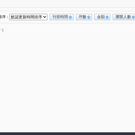
刊登時間
坪數
金額
瀏覽人數
排序：
唷！