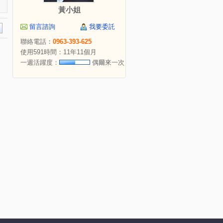
黃小姐
留言諮詢
我要委託
聯絡電話：
0963-393-625
使用591時間：11年11個月
一週活躍度：
偶爾來一次