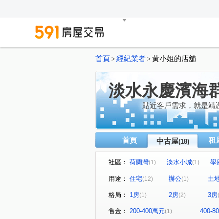
首頁
經紀業者
黃小姐的店舖
>
>
淡水永慶濱海
貼近客戶需求，就是靖
首頁
租
中古屋
(18)
社區：
荷蘭灣
淡水小城
學
(1)
(1)
台北灣-江南大宅
安泰登
(1)
用途：
住宅
辦公
土
(12)
(1)
宏盛水悅
北新庄子段
(1)
(2)
格局：
1房
2房
3房
(1)
(2)
新民街
長江路一段
(1)
(1)
沙崙路
長安路二段
(1)
(1)
售金：
200-400萬元
400-
(1)