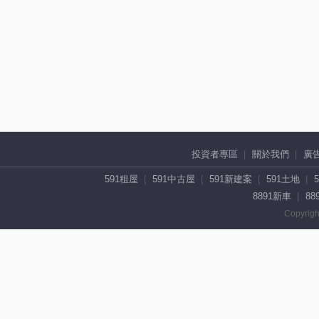
投資者專區
關於我們
廣
591租屋
591中古屋
591新建案
591土地
8891新車
88
Copyrigh