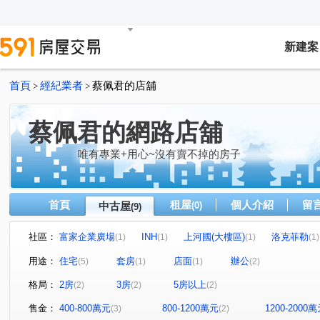
新建案
首頁
經紀業者
蔡佩君的店舖
>
>
蔡佩君的網路店舖
唯有專業+用心~沒有賣不掉的房子
首頁
租屋
個人介紹
留
中古屋
(0)
(9)
社區：
富家企業廣場
INH
上河國(大樓區)
洛克菲勒
(1)
(1)
(1)
(1)
民族二路
華光路
仁智街
文雅街
六合一
(1)
(1)
(1)
(1)
用途：
住宅
套房
店面
辦公
(5)
(1)
(1)
(2)
北昌三街
建國三路
(1)
(1)
格局：
2房
3房
5房以上
(2)
(2)
(2)
售金：
400-800萬元
800-1200萬元
1200-2000
(3)
(2)