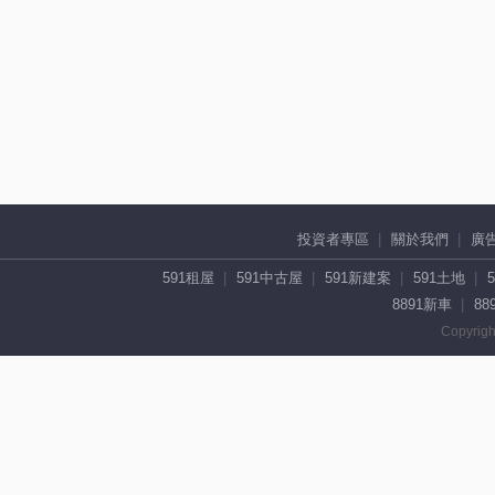
投資者專區
關於我們
廣
591租屋
591中古屋
591新建案
591土地
8891新車
88
Copyrigh