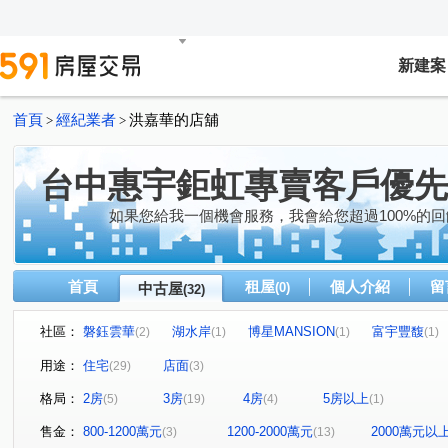
新建案
首頁
經紀業者
洪嘉華的店舖
>
>
台中惠宇鉅虹專賣客戶優先
如果您給我一個機會服務，我會給您超過100%的回
首頁
租屋
個人介紹
留
中古屋
(0)
(32)
社區：
磐鈺雲華
湖水岸
博星MANSION
富宇豐馥
(2)
(1)
(1)
(1)
勝美術二期雲門登峰
三采陽光麗景
荷風麗品
(3)
(2)
(1)
用途：
住宅
店面
(29)
(3)
楓格花園翡翠座
惠宇觀市政
勝美術一期
鄉林
(1)
(1)
(2)
格局：
2房
3房
4房
5房以上
(5)
(19)
(4)
(1)
惠宇宇山鄰
惠宇晶華
元城上萃
太子劍橋
(1)
(1)
(1)
(1)
豐邑椰城
喬立圓容
達麗 J12
惠宇人本新觀
(1)
(3)
(1)
(1)
售金：
800-1200萬元
1200-2000萬元
2000萬元以
(3)
(13)