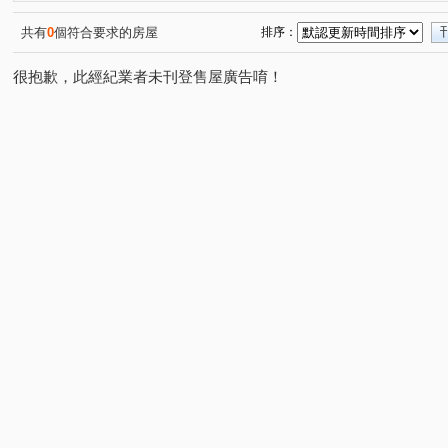
文心南五路一段
公益路
三民西路
大忠南街
(1)
(1)
(1)
(5)
大墩二街
河南路四段
福科路
東成街
西
(1)
(1)
(1)
(1)
共有
0
個符合要求的房屋
排序：
文心南路
朝馬路
軍福七路
精誠路
大聖
(1)
(1)
(1)
(1)
很抱歉，此經紀業者未刊登售屋廣告唷！
台灣大道四段
至善路
新平路二段
五權西路二
(1)
(1)
(1)
福星北路
弘孝路
(1)
(1)