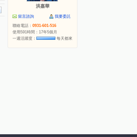
洪嘉華
留言諮詢
我要委託
聯絡電話：
0931-601-516
使用591時間：17年5個月
一週活躍度：
每天都來