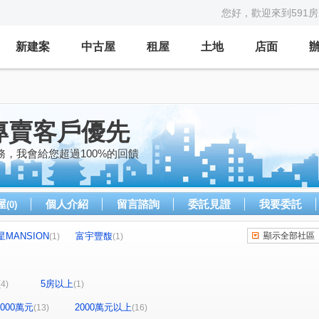
您好，歡迎來到591
新建案
中古屋
租屋
土地
店面
專賣客戶優先
，我會給您超過100%的回饋
屋
個人介紹
留言諮詢
委託見證
我要委託
(0)
星MANSION
富宇豐馥
顯示全部社區
(1)
(1)
陽光麗景
荷風麗品
市政新鋭
(2)
(1)
(1)
政
勝美術一期
鄉林新月灣
允將大有
(1)
(2)
(1)
(1)
5房以上
(4)
(1)
元城上萃
太子劍橋
戀曲1992
(1)
(1)
(1)
達麗 J12
惠宇人本新觀
公益路二段
(1)
(1)
(2)
-2000萬元
2000萬元以上
(13)
(16)