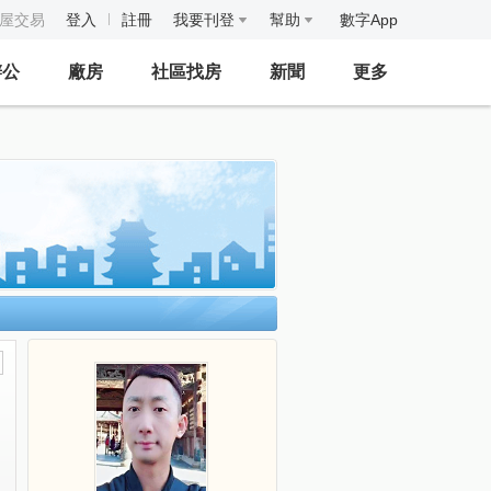
房屋交易
登入
註冊
我要刊登
幫助
數字App
辦公
廠房
社區找房
新聞
更多