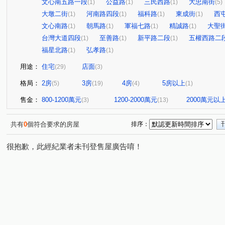
文心南五路一段
公益路
三民西路
大忠南街
(1)
(1)
(1)
(5)
大墩二街
河南路四段
福科路
東成街
西
(1)
(1)
(1)
(1)
文心南路
朝馬路
軍福七路
精誠路
大聖
(1)
(1)
(1)
(1)
台灣大道四段
至善路
新平路二段
五權西路二
(1)
(1)
(1)
福星北路
弘孝路
(1)
(1)
用途：
住宅
店面
(29)
(3)
格局：
2房
3房
4房
5房以上
(5)
(19)
(4)
(1)
售金：
800-1200萬元
1200-2000萬元
2000萬元以
(3)
(13)
共有
0
個符合要求的房屋
排序：
很抱歉，此經紀業者未刊登售屋廣告唷！