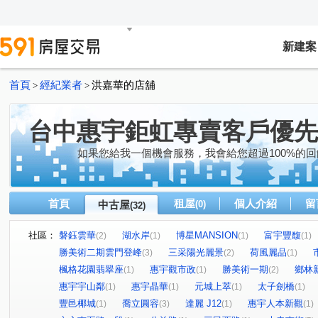
新建案
首頁
經紀業者
洪嘉華的店舖
>
>
台中惠宇鉅虹專賣客戶優先
如果您給我一個機會服務，我會給您超過100%的回
首頁
租屋
個人介紹
留
中古屋
(0)
(32)
社區：
磐鈺雲華
湖水岸
博星MANSION
富宇豐馥
(2)
(1)
(1)
(1)
勝美術二期雲門登峰
三采陽光麗景
荷風麗品
(3)
(2)
(1)
楓格花園翡翠座
惠宇觀市政
勝美術一期
鄉林
(1)
(1)
(2)
惠宇宇山鄰
惠宇晶華
元城上萃
太子劍橋
(1)
(1)
(1)
(1)
豐邑椰城
喬立圓容
達麗 J12
惠宇人本新觀
(1)
(3)
(1)
(1)