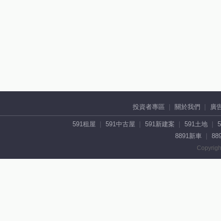
投資者專區
關於我們
廣
591租屋
591中古屋
591新建案
591土地
8891新車
88
Copyrigh