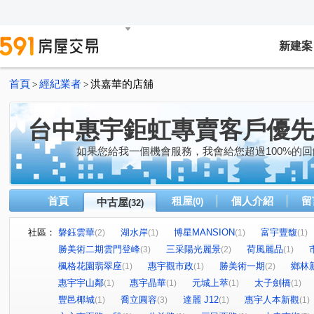
新建案
首頁
經紀業者
洪嘉華的店舖
>
>
台中惠宇鉅虹專賣客戶優先
如果您給我一個機會服務，我會給您超過100%的回
首頁
租屋
個人介紹
留
中古屋
(0)
(32)
社區：
磐鈺雲華
湖水岸
博星MANSION
富宇豐馥
(2)
(1)
(1)
(1)
勝美術二期雲門登峰
三采陽光麗景
荷風麗品
(3)
(2)
(1)
楓格花園翡翠座
惠宇觀市政
勝美術一期
鄉林
(1)
(1)
(2)
惠宇宇山鄰
惠宇晶華
元城上萃
太子劍橋
(1)
(1)
(1)
(1)
豐邑椰城
喬立圓容
達麗 J12
惠宇人本新觀
(1)
(3)
(1)
(1)