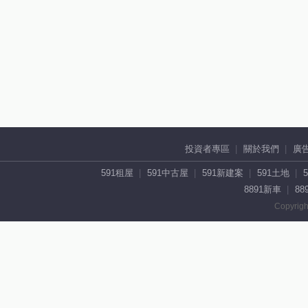
投資者專區
關於我們
廣
591租屋
591中古屋
591新建案
591土地
8891新車
88
Copyrigh