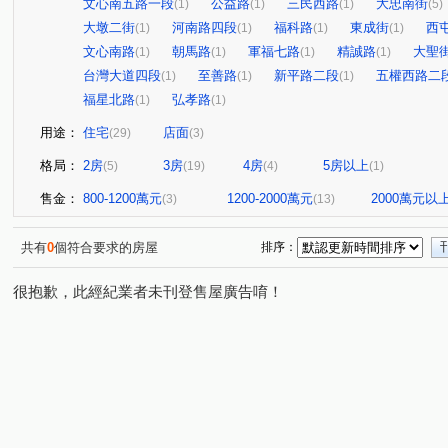
文心南五路一段
公益路
三民西路
大忠南街
(1)
(1)
(1)
(5)
大墩二街
河南路四段
福科路
東成街
西
(1)
(1)
(1)
(1)
文心南路
朝馬路
軍福七路
精誠路
大聖
(1)
(1)
(1)
(1)
台灣大道四段
至善路
新平路二段
五權西路二
(1)
(1)
(1)
福星北路
弘孝路
(1)
(1)
用途：
住宅
店面
(29)
(3)
格局：
2房
3房
4房
5房以上
(5)
(19)
(4)
(1)
售金：
800-1200萬元
1200-2000萬元
2000萬元以
(3)
(13)
共有
0
個符合要求的房屋
排序：
很抱歉，此經紀業者未刊登售屋廣告唷！