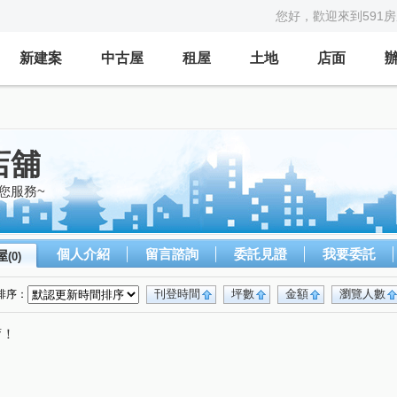
您好，歡迎來到591
新建案
中古屋
租屋
土地
店面
店舖
您服務~
個人介紹
留言諮詢
委託見證
我要委託
屋
(0)
刊登時間
坪數
金額
瀏覽人數
排序：
唷！