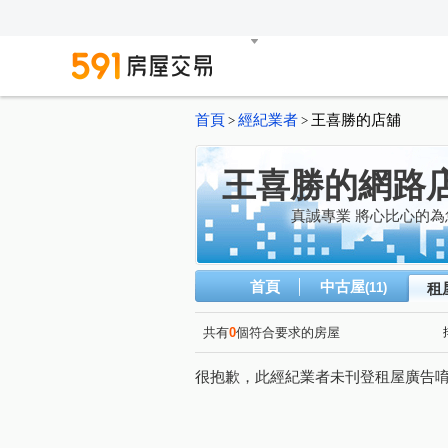
首頁
經紀業者
王喜勝的店舖
>
>
王喜勝的網路
真誠專業 將心比心的為
首頁
中古屋
(11)
租
共有
0
個符合要求的房屋
很抱歉，此經紀業者未刊登租屋廣告