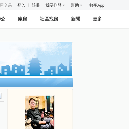
房屋交易
登入
註冊
我要刊登
幫助
數字App
辦公
廠房
社區找房
新聞
更多